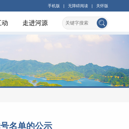
手机版
|
无障碍阅读
|
关怀版
互动
走进河源
称号名单的公示