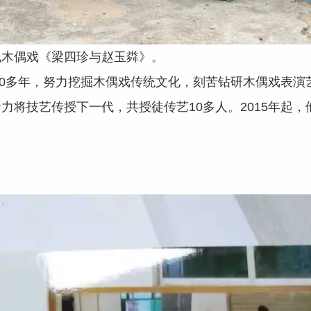
线木偶戏《梁四珍与赵玉粦》。
今30多年，努力挖掘木偶戏传统文化，刻苦钻研木偶戏表
力将技艺传授下一代，共授徒传艺10多人。2015年起