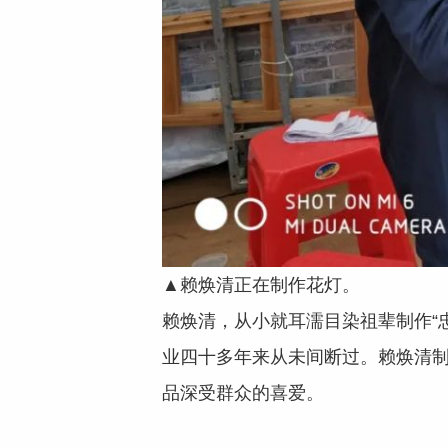
▲赖焕清正在制作花灯。
赖焕清，从小就耳濡目染祖辈制作“
业四十多年来从未间断过。赖焕清
品深受群众的喜爱。