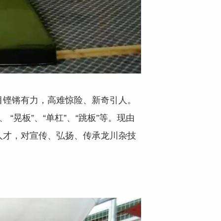
目铿锵有力，高难惊险、新奇引人。
晃板”、“单杠”、“跳板”等。现由
人才，对宣传、弘扬、传承龙川杂技