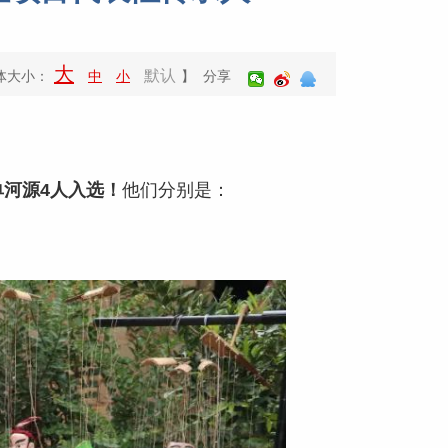
大
默认
体大小：
中
小
】 分享
单
河源4人入选！
他们分别是：