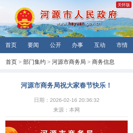
关怀版
首页
要闻
公开
办事
互动
市情
首页
>
部门集约
>
河源市商务局
>
商务信息
河源市商务局祝大家春节快乐！
日期：2026-02-16 20:36:32
来源：本网