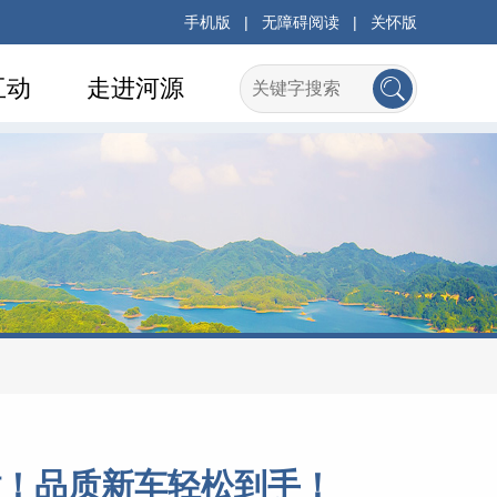
手机版
|
无障碍阅读
|
关怀版
互动
走进河源
贴！品质新车轻松到手！