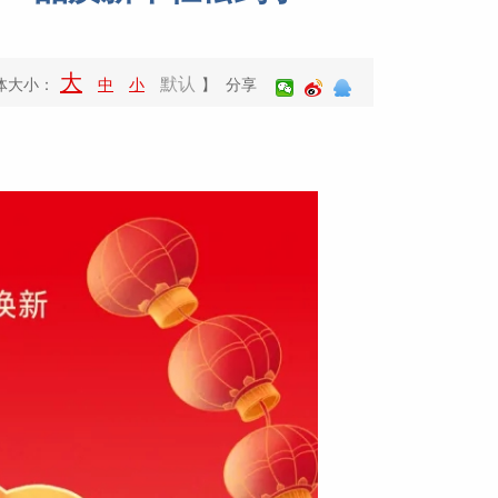
大
默认
体大小：
中
小
】 分享