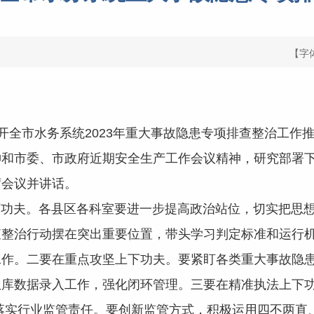
【字
开全市水务系统2023年重大事故隐患专项排查整治工作
神和
市委、市政府
近期
安全生产工作会议精神
，
研究
部署
席会议并讲话。
下功夫。
各
县区各科室
要进一步提高政治站位，切实把思
查整治行动摆在突出重要位置，带头学习判定标准和运行
工作。
二
要在重点攻坚上下功夫。
要紧盯各类重大事故隐
隐患库数据录入工作，强化闭环管理
。
三
要在精准执法上下
落实行业监管责任。要创新监管方式，积极运用四不两直