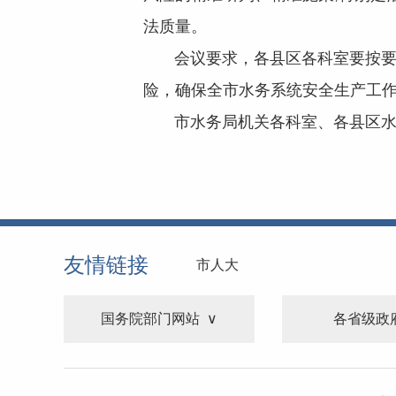
法质量。
会议
要求
，
各
县区
各
科室
要
按
险
，确保全市水务系统安全生产工
市水务局机关各
科
室、各
县
区
友情链接
市人大
国务院部门网站
各省级政