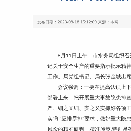
发布日期：2023-08-18 15:12:09
来源：本网
8月
1
1
日
上
午，
市水务局组织召
记
关于
安全
生产
的
重要指示批示精
工作
。
局党组书记、局长
张金城
出
会议
强调
：
一
要在提高认识上
部署上来，把开展重大事故隐患排
严、细之又细、实之又实抓好各项
实”和“应排尽排”要求，做好重大
风险的精准研判、精准施策
,
特别是