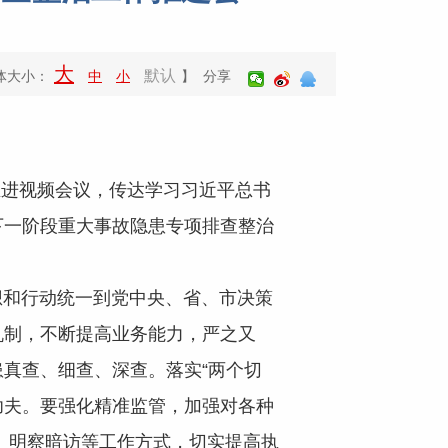
大
默认
体大小：
中
小
】 分享
推进视频会议
，
传达
学习
习近平总书
下
一
阶段重大事故隐患专项排查整治
想和行动统一到党中央、省、市决策
机制，不断提高业务能力，严之又
患真查、细查、深查。
落实“两个切
功夫。
要强化精准监管，加强对各种
、明察暗访等工作方式，切实提高执