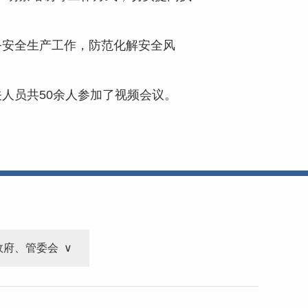
务
安全生产
工作
，
防范
化解
安全风
关人
员共50余人参加了视频会议。
政府、管委会