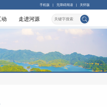
手机版
|
无障碍阅读
|
关怀版
互动
走进河源
会