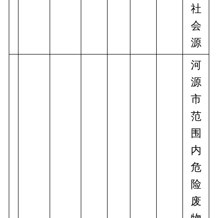
社
会
源
河
源
市
范
围
内
危
险
废