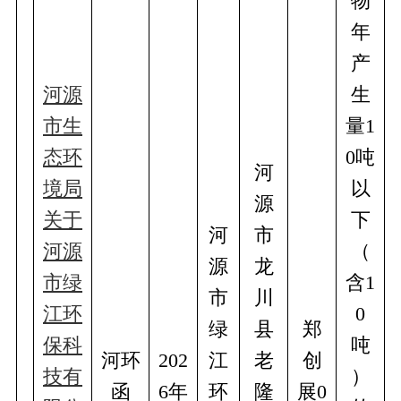
物
年
产
河源
生
市生
量1
态环
0吨
河
境局
以
源
关于
下
河
市
河源
（
源
龙
市绿
含1
市
川
江环
0
绿
县
郑
保科
吨
河环
202
江
老
创
技有
）
函
6年
环
隆
展0