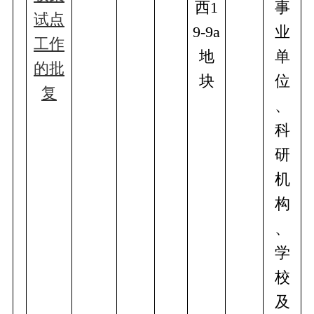
西1
事
试点
9-9a
业
工作
地
单
的批
块
位
复
、
科
研
机
构
、
学
校
及