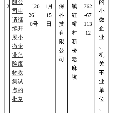
限公
的
2
〔20
1月
保
镇
762
司申
小
26〕
15
科
红
-67
请继
微
6号
日
技
桥
113
续开
企
有
村
12
展小
业
限
新
微企
、
公
桥
业危
机
司
老
险废
关
麻
物收
事
坑
集试
业
点的
单
批复
位
、