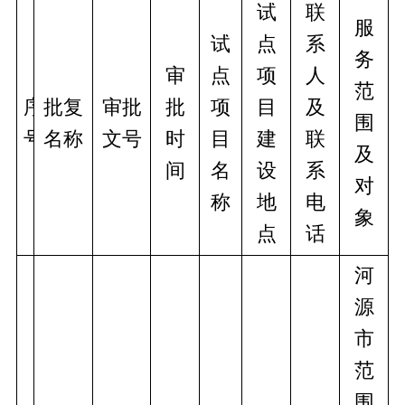
试
联
服
试
点
系
务
审
点
项
人
范
序
批复
审批
批
项
目
及
围
号
名称
文号
时
目
建
联
及
间
名
设
系
对
称
地
电
象
点
话
河
源
市
范
围