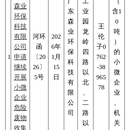
广
工
（
森业
东
业
含1
环保
森
园
0
科技
王
业
龙
吨
有限
河环
202
伦
环
岭
）
公司
函
6年
子0
保
四
的
1
申请
〔20
1月
762
科
路
小
继续
26〕
15
-38
技
以
微
开展
5号
日
965
有
北
企
小微
78
限
、
业
企业
公
二
、
危险
司
路
机
废物
以
关
收集