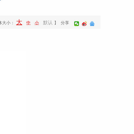
大
默认
体大小：
中
小
】 分享