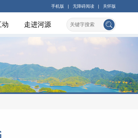
手机版
|
无障碍阅读
|
关怀版
互动
走进河源
书