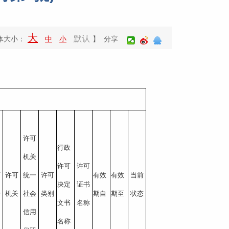
大
默认
体大小：
中
小
】 分享
许可
行政
机关
许可
许可
可
许可
统一
许可
有效
有效
当前
决定
证书
号
机关
社会
类别
期自
期至
状态
文书
名称
信用
名称