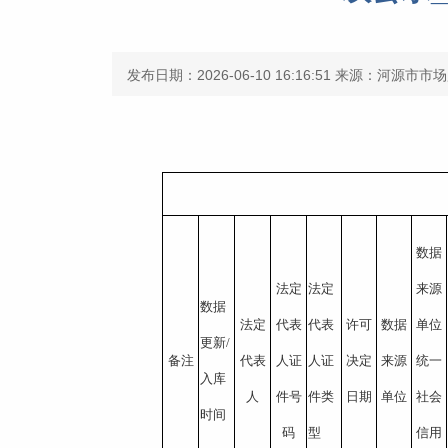
发布日期：2026-06-10 16:16:51
来源：河源市市场
数据
法定
法定
来源
数据
法定
代表
代表
许可
数据
单位
更新/
备注
代表
人证
人证
决定
来源
统一
入库
人
件号
件类
日期
单位
社会
时间
码
型
信用