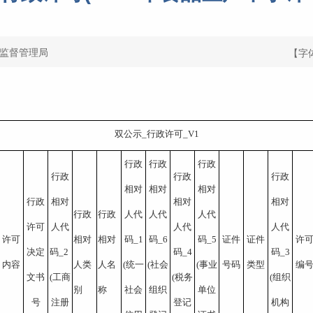
监督管理局
【字
双公示_行政许可_V1
行政
行政
行政
行政
行政
行政
相对
相对
相对
行政
相对
相对
相对
行政
行政
人代
人代
人代
许可
人代
人代
人代
许可
相对
相对
码_1
码_6
码_5
证件
证件
许
决定
码_2 
码_4
码_3
内容
人类
人名
(统一
(社会
(事业
号码
类型
编
文书
(工商
(税务
(组织
别
称
社会
组织
单位
号
注册
登记
机构