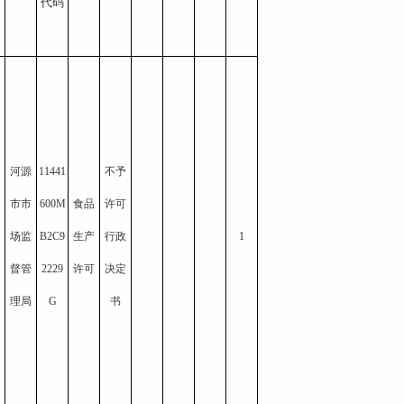
代码
河源
11441
不予
市市
600M
食品
许可
场监
B2C9
生产
行政
1
督管
2229
许可
决定
理局
G
书