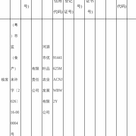
信用
登记
证书
号)
号)
代码)
代码)
证号)
号)
（粤
）市
监
河源
（食
市优
91441
产）
有限
叶品
625M
核发
未许
责任
农业
ACNJ
字〔2
公司
发展
WBW
026〕
有限
2Y
16-00
公司
0004
号