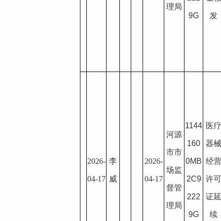
理局
9G
发
1144
医
河源
160
器
市市
2026-
李
2026-
0MB
经
场监
04-17
威
04-17
2C9
许
督管
222
证
理局
9G
续