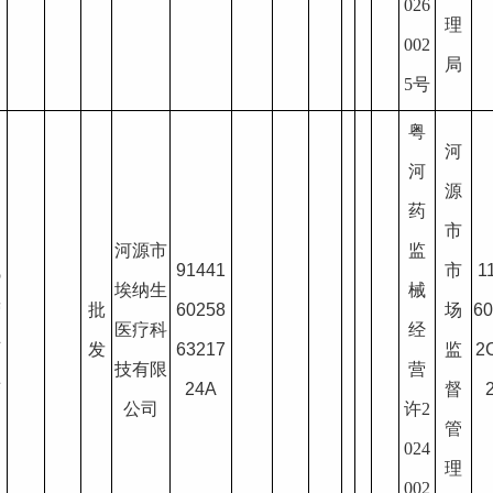
026
理
002
局
5号
粤
河
河
源
药
疗
市
河源市
监
械
91441
市
1
埃纳生
械
营
批
60258
场
6
医疗科
经
可
发
63217
监
2
技有限
营
变
24A
督
公司
许2
管
024
理
002