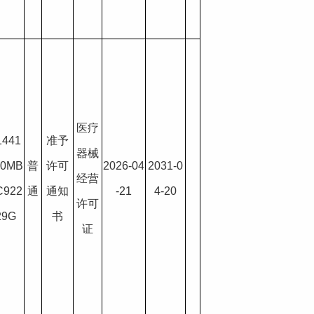
医疗
1441
准予
器械
00MB
普
许可
2026-04
2031-0
经营
C922
通
通知
-21
4-20
许可
29G
书
证