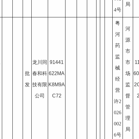
局
4号
粤
河
河
源
药
疗
市
监
械
龙川同
91441
市
1
械
营
批
春和科
622MA
场
6
经
可
发
技有限
K8M9A
监
2
营
核
公司
C72
督
许2
管
026
理
002
局
6号