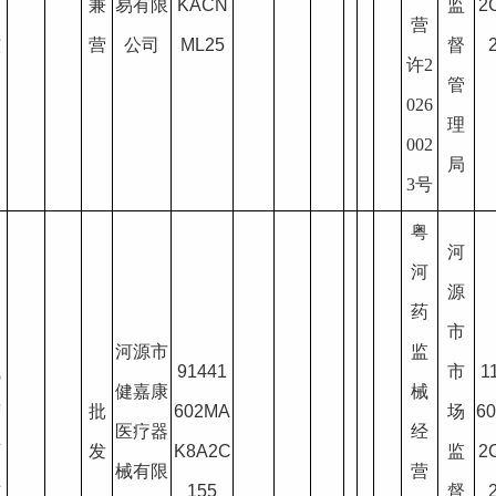
可
兼
易有限
KACN
监
2
营
核
营
公司
ML25
督
许2
管
026
理
002
局
3号
粤
河
河
源
药
疗
市
河源市
监
械
91441
市
1
健嘉康
械
营
批
602MA
场
6
医疗器
经
可
发
K8A2C
监
2
械有限
营
核
155
督