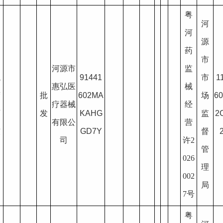
粤
河
河
源
药
疗
市
河源市
监
械
91441
市
1
惠弘医
械
营
批
602MA
场
6
疗器械
经
可
发
KAHG
监
2
有限公
营
核
GD7Y
督
司
许2
管
026
理
002
局
7号
粤