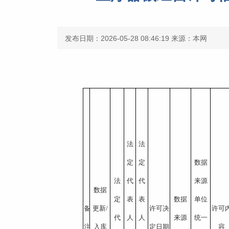
发布日期：2026-05-28 08:46:19
来源：本网
法
法
定
定
数据
法
代
代
来源
数据
定
表
表
数据
单位
备
更新/
许可决
许可
代
人
人
来源
统一
注
入库
定日期
容