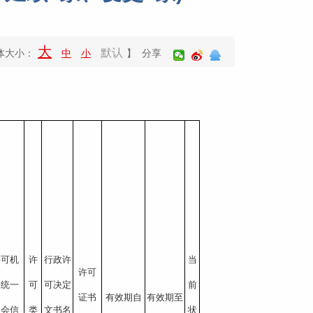
大
默认
体大小：
中
小
】 分享
许可机
许
行政许
当
许可
关统一
可
可决定
前
证书
有效期自
有效期至
社会信
类
文书名
状