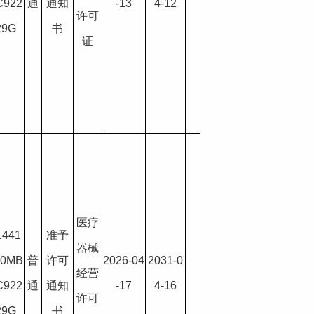
C922
通
通知
-13
4-12
许可
29G
书
证
医疗
1441
准予
器械
00MB
普
许可
2026-04
2031-0
经营
C922
通
通知
-17
4-16
许可
29G
书