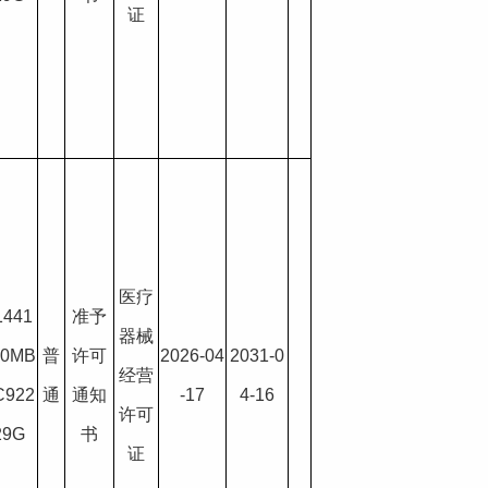
证
医疗
1441
准予
器械
00MB
普
许可
2026-04
2031-0
经营
C922
通
通知
-17
4-16
许可
29G
书
证