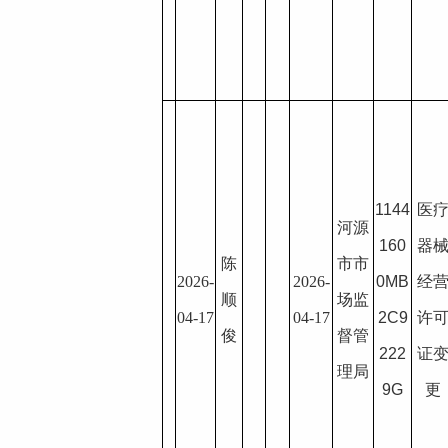
1144
医
河源
160
器
陈
市市
2026-
2026-
0MB
经
顺
场监
04-17
04-17
2C9
许
俊
督管
222
证
理局
9G
更