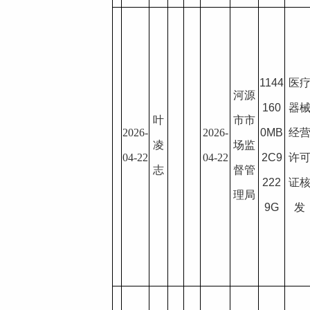
1144
医
河源
160
器
叶
市市
2026-
2026-
0MB
经
凌
场监
04-22
04-22
2C9
许
志
督管
222
证
理局
9G
发