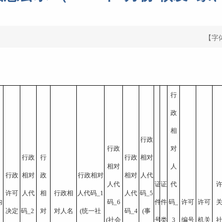
【字
行
政
相
行政
行政
对
行政
行
行政
相对
相对
人
行政
相对
政
行政相对
相对
人代
人代
证
证
代
许可
人代
相
行政相
人代码_1
人代
码_5
内
码_6
件
件
码_
许可
许可
决定
码_2 
对
对人名
(统一社
码_4
(事
(社会
号
类
3
编号
机关