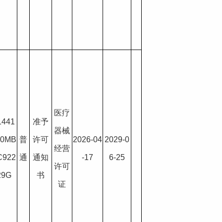
医疗
1441
准予
器械
00MB
普
许可
2026-04
2029-0
经营
C922
通
通知
-17
6-25
许可
29G
书
证