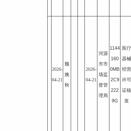
1144
医
河源
160
器
魏
市市
2026-
2026-
0MB
经
娩
场监
04-21
04-21
2C9
许
秋
督管
222
证
理局
9G
发