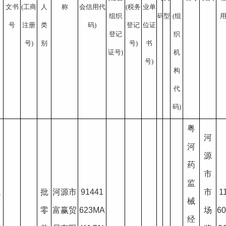
文书
(工商
人
称
会信用代
(税务
业单
组织
码
型
(组
号
注册
类
码)
登记
位证
登记
织
号)
别
号)
书
证号)
机
号)
构
代
码)
粤
河
河
源
药
疗
市
监
械
批
河源市
91441
市
1
械
营
零
富赢贸
623MA
场
6
经