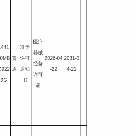
医疗
1441
准予
器械
00MB
普
许可
2026-04
2031-0
经营
C922
通
通知
-22
4-21
许可
29G
书
证