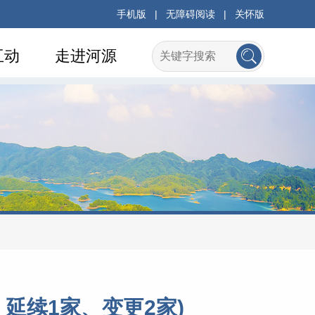
手机版
|
无障碍阅读
|
关怀版
互动
走进河源
、延续1家、变更2家)