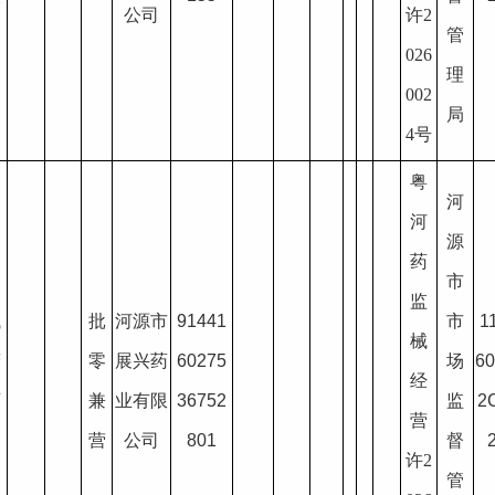
公司
许2
管
026
理
002
局
4号
粤
河
河
源
药
疗
市
监
械
批
河源市
91441
市
1
械
营
零
展兴药
60275
场
6
经
可
兼
业有限
36752
监
2
营
延
营
公司
801
督
许2
管