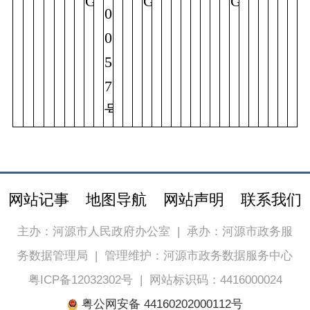
G
G
G
0
0
5
7
号
网站记事
地图导航
网站声明
联系我们
主办：河源市人民政府办公室
|
承办：河源市政务服
务数据管理局
|
管理维护：河源市政务数据服务中心
粤ICP备12032302号
|
网站标识码：4416000024
粤公网安备 44160202000112号