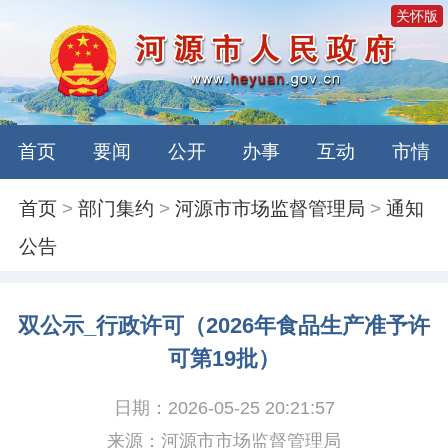
关怀版
首页
要闻
公开
办事
互动
市情
首页
>
部门集约
>
河源市市场监督管理局
>
通知
公告
双公示_行政许可（2026年食品生产准予许
可第19批）
日期：2026-05-25 20:21:57
来源：河源市市场监督管理局