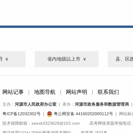
府
省内地级以上市
县、区
网站记事
|
地图导航
|
网站声明
|
联系我们
主办：
河源市人民政府办公室
| 承办：
河源市政务服务和数据管理局
|
粤ICP备12032302号
|
粤公网安备 44160202000112号
| 网站标识
技术保障邮箱：zwxxk3323628@163.com 高考网络泄题举报电话：07
建议使用1024×768分辨率浏览本网站 您是第
-
访问者