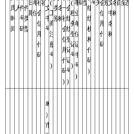
日
单
社
容
(
(
事
码
型
号
关
会
别
文
名
自
至
态
库
人
件
件
文
类
名
一
会
组
期
位
会
工
税
业
信
书
称
时
号
类
书
别
称
社
组
织
信
商
务
单
用
名
间
码
型
号
会
织
机
用
注
登
位
代
称
信
登
构
代
册
记
证
码
用
记
代
码
号
号
书
代
证
码
)
)
号
码
号
)
)
)
)
（
粤
）
市