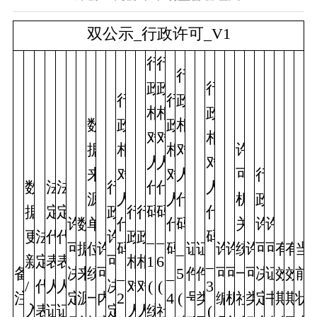
双公示_行政许可_V1
行
行
行
政
政
行
行
行
政
相
相
政
数
政
政
相
对
对
相
据
相
相
对
许
人
人
对
来
对
对
人
可
行
数
法
法
行
代
代
人
源
人
人
代
机
政
据
定
定
政
行
行
码
码
代
许
数
单
代
代
码
关
许
许
更
法
代
代
许
政
政
_
_
码
可
据
位
许
码
码
_
证
证
许
许
统
许
可
可
有
有
当
新
定
表
表
可
相
相
1
6
_
备
决
来
统
可
_
_
5
件
件
可
可
一
可
决
证
效
效
前
/
代
人
人
决
对
对
(
(
3
注
定
源
一
内
2 
4
(
号
类
编
机
社
类
定
书
期
期
状
入
表
证
证
定
人
人
统
社
(