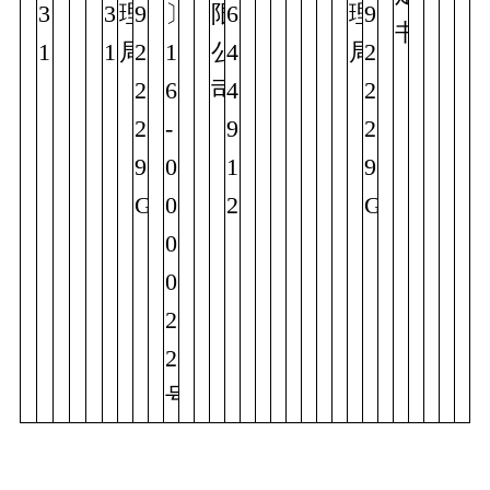
3
3
理
9
〕
限
6
理
9
书
1
1
局
2
1
公
4
局
2
2
6
司
4
2
2
-
9
2
9
0
1
9
G
0
2
G
0
0
2
2
号