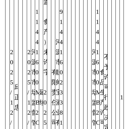
监
1
（
9
1
1
食
1
1
4
产
4
4
4
）
河
4
4
2
2
河
1
未
源
1
河
1
不
0
0
源
6
许
市
6
源
6
予
2
2
市
0
字
有
靓
0
市
0
食
许
5
5
市
0
〔
限
帅
2
市
0
品
邱
可
/
/
场
M
延
2
责
宝
3
场
M
生
正
行
1
1
1
监
B
续
0
任
酒
3
监
B
产
忠
政
2
2
督
2
2
公
业
8
督
2
许
决
/
/
管
C
5
司
有
1
管
C
可
定