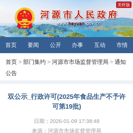
关怀版
首页
要闻
公开
办事
互动
市情
首页
>
部门集约
>
河源市市场监督管理局
>
通知
公告
双公示_行政许可(2025年食品生产不予许
可第19批)
日期：2026-01-09 17:38:48
来源：河源市市场监督管理局