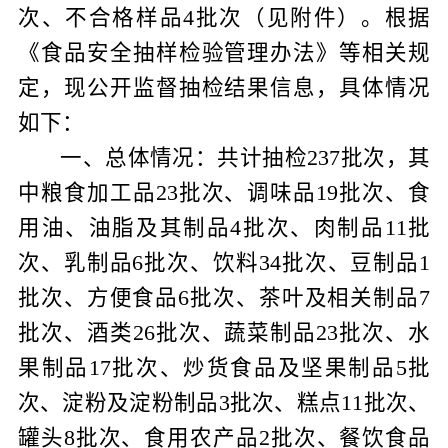
次、不合格样品
4
批次（见附件）。根据
《食品安全抽样检验管理办法》等相关规
定，现公开监督抽检结果信息，具体情况
如下：
一、总体情况：
共计抽检
237
批次，其
中粮食加工品
23
批次、调味品
19
批次、食
用油、油脂及其制品
4
批次、肉制品
11
批
次、乳制品
6
批次、饮料
34
批次、豆制品
1
批次、方便食品
6
批次、茶叶及相关制品
7
批次、酒类
26
批次、蔬菜制品
23
批次、水
果制品
17
批次、炒货食品及坚果制品
5
批
次、淀粉及淀粉制品
3
批次、糕点
11
批次、
罐头
8
批次、食用农产品
2
批次、餐饮食品