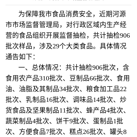
为保障我市食品消费安全，近期河源
市市场监督管理局，对行政区域内生产经
营的食品组织开展监督抽检，共计抽检
906
批次样品，涉及
29
个大类食品。具体情况
通告如下：
一、
总体情况：
共计抽检
906
批次，含
食用农产品
310
批次、豆制品
66
批次、食用
油、油脂及其制品
34
批次、粮食加工品
22
批次、乳制品
16
批次、调味品
14
批次、炒
货食品及坚果制品
11
批次、蜂产品
4
批次、
蔬菜制品
4
批次、饼干
9
批次、蛋制品
1
批
次、方便食品
7
批次、糕点
26
批次、罐头
8