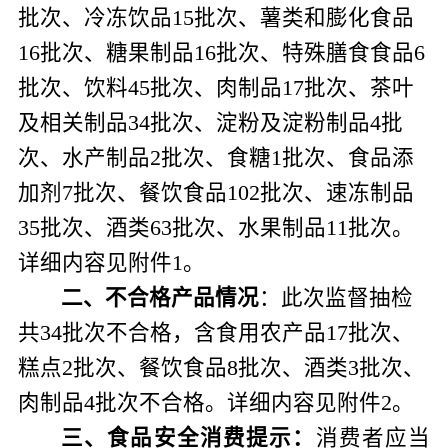
批次、冷冻饮品
15
批次、薯类和膨化食品
16
批次、糖果制品
16
批次、特殊膳食食品
6
批次、饮料
45
批次、肉制品
17
批次、茶叶
及相关制品
34
批次、淀粉及淀粉制品
4
批
次、水产制品
2
批次、食糖
1
批次、食品添
加剂
7
批次、餐饮食品
102
批次、速冻制品
35
批次、酒类
63
批次、水果制品
11
批次。
详细内容见附件
1
。
二、不合格产品情况
：
此次监督抽检
共
34
批次不合格，含食用农产品
17
批次、
糕点
2
批次、餐饮食品
8
批次、酒类
3
批次、
肉制品
4
批次不合格。详细内容见附件
2
。
三、食品安全消费提示：
消费者应当