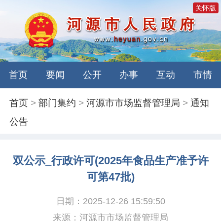
关怀版
首页
要闻
公开
办事
互动
市情
首页
>
部门集约
>
河源市市场监督管理局
>
通知
公告
双公示_行政许可(2025年食品生产准予许
可第47批)
日期：2025-12-26 15:59:50
来源：河源市市场监督管理局