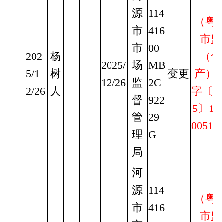
源
114
（粤
市
416
市监
市
00
202
杨
（食
2025/
场
MB
5/1
树
变更
产）
12/26
监
2C
2/26
人
字〔2
督
922
5〕16
管
29
0051
理
G
局
河
源
114
（粤
市
416
市监