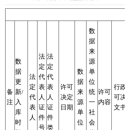
数
据
来
法
法
数
源
定
定
据
数
单
法
代
代
更
据
位
定
表
表
许可
行政
备
新/
来
统
许可
代
人
人
决定
可决
注
入
源
一
内容
表
证
证
日期
文书
库
单
社
人
件
件
时
位
会
号
类