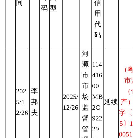
间
信
码
型
用
代
码
河
源
114
（粤
市
416
市监
市
00
202
李
（食
2025/
场
MB
5/1
邦
延续
产）
12/26
监
2C
2/26
夫
字〔2
督
922
5〕16
管
29
0051