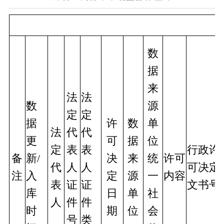
数
据
来
法
法
数
源
定
定
据
许
数
单
法
代
代
更
可
据
位
定
表
表
行政许
备
新/
决
来
统
许可
代
人
人
可决定
注
入
定
源
一
内容
表
证
证
文书号
库
日
单
社
人
件
件
时
期
位
会
号
类