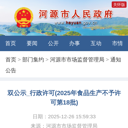
关怀版
首页
要闻
公开
办事
互动
市情
首页
>
部门集约
>
河源市市场监督管理局
>
通知
公告
双公示_行政许可(2025年食品生产不予许
可第18批)
日期：2025-12-26 15:59:33
来源：河源市市场监督管理局