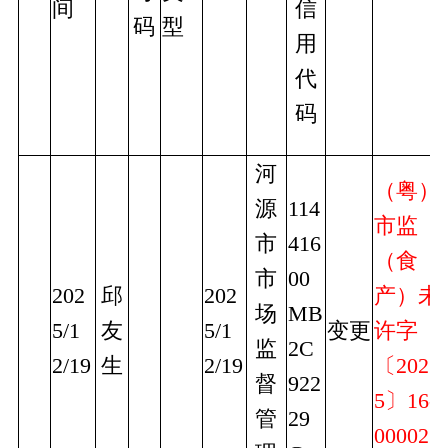
间
信
码
型
用
代
码
河
（粤）
源
114
市监
市
416
（食
市
00
202
邱
202
产）未
场
MB
5/1
友
5/1
变更
许字
监
2C
2/19
生
2/19
〔202
督
922
5〕16-
管
29
000021