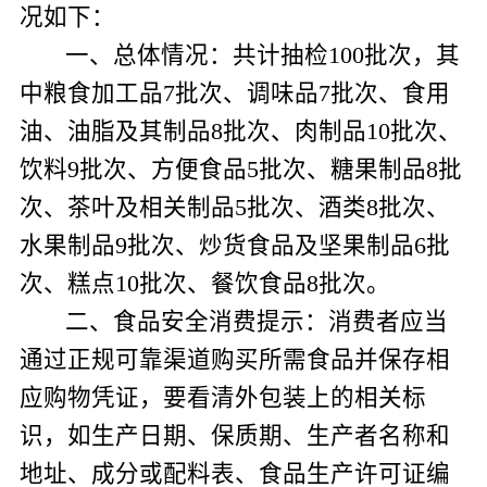
况如下：
一、总体情况：
共计抽检
100
批次，其
中粮食加工品
7
批次、调味品
7
批次、食用
油、油脂及其制品
8
批次、肉制品
10
批次、
饮料
9
批次、方便食品
5
批次、糖果制品
8
批
次、茶叶及相关制品
5
批次、酒类
8
批次、
水果制品
9
批次、炒货食品及坚果制品
6
批
次、糕点
10
批次、餐饮食品
8
批次。
二、
食品安全消费提示：
消费者应当
通过正规可靠渠道购买所需食品并保存相
应购物凭证，要看清外包装上的相关标
识，如生产日期、保质期、生产者名称和
地址、成分或配料表、食品生产许可证编