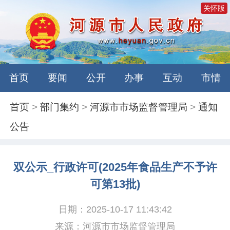
关怀版
首页
要闻
公开
办事
互动
市情
首页
>
部门集约
>
河源市市场监督管理局
>
通知
公告
双公示_行政许可(2025年食品生产不予许
可第13批)
日期：2025-10-17 11:43:42
来源：河源市市场监督管理局