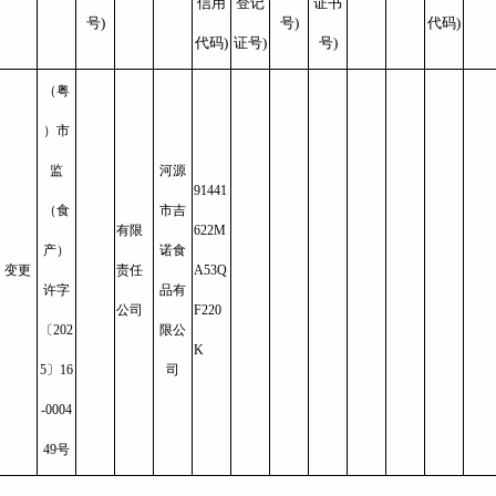
信用
登记
证书
号)
号)
代码)
代码)
证号)
号)
（粤
）市
监
河源
91441
（食
市吉
有限
622M
产）
诺食
变更
责任
A53Q
许字
品有
公司
F220
〔202
限公
K
5〕16
司
-0004
49号