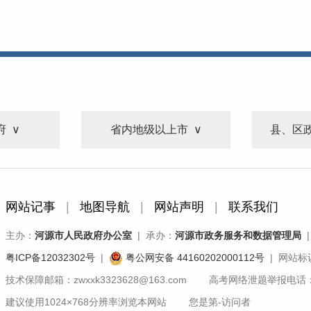
府
省内地级以上市
县、区
网站记事
|
地图导航
|
网站声明
|
联系我们
主办：
河源市人民政府办公室
| 承办：
河源市政务服务和数据管理局
|
粤ICP备12032302号
|
粤公网安备 44160202000112号
| 网站标识
技术保障邮箱：zwxxk3323628@163.com 高考网络泄题举报电话：07
建议使用1024×768分辨率浏览本网站 您是第
-
访问者