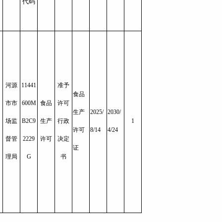
代码
河源
11441
准予
食品
市市
600M
食品
许可
生产
2025/
2030/
场监
B2C9
生产
行政
1
许可
8/14
4/24
督管
2229
许可
决定
证
理局
G
书