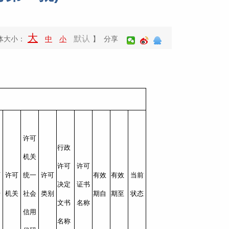
大
默认
体大小：
中
小
】 分享
许可
行政
机关
许可
许可
可
许可
统一
许可
有效
有效
当前
决定
证书
号
机关
社会
类别
期自
期至
状态
文书
名称
信用
名称