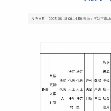
发布日期：2025-08-18 09:14:59
来源：河源市市场
数据
法定
法定
来源
数据
法定
代表
代表
许可
数据
单位
更新/
备注
代表
人证
人证
决定
来源
统一
入库
人
件号
件类
日期
单位
社会
时间
码
型
信用