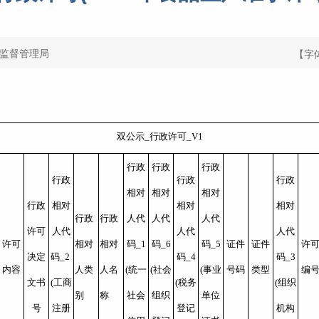
监督管理局
【字
双公示_行政许可_V1
行政
行政
行政
行政
行政
行政
相对
相对
相对
行政
相对
相对
相对
行政
行政
人代
人代
人代
许可
人代
人代
人代
许可
相对
相对
码_1
码_6
码_5
证件
证件
许
决定
码_2 
码_4
码_3
内容
人类
人名
(统一
(社会
(事业
号码
类型
编
文书
(工商
(税务
(组织
别
称
社会
组织
单位
号
注册
登记
机构