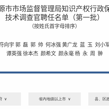
源市市场监督管理局知识产权行政
技术调查官聘任名单（第一批）
（按姓氏首字母排序）
符向宇 郭 磊 郭 帅 何冰强 黄广龙 蓝 玉 刘小
谭英强 徐本杰 颜希文 颜永毫 杨 永 周 翀
府
省内地级以上市
县、区