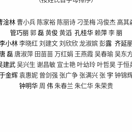
（按姓氏首字母排序）
曹淦林
曹小兵
陈家裕
陈丽诗
刁圣梅
冯俊杰
高其
管巧丽
郭
磊
黄
俊
黄
滔 孔桂华
赖
萍
李
丽
李小林
李晓红 刘建文
刘欣欣
龙淑嫔
彭
露 齐延
唐
磊
唐淑萍
田苗苗
万红娟
王燕霞
吴春瑜 吴东
吴建武
吴兴生
谢昌敏
宣士艳
叶幼玲 叶哲昊
于恒
于金辉
袁惠妮
曾剑强
张广争
张满兴
张
宇
钟锦
钟明华
周
伟
朱春兰
朱仁华
朱荣贵