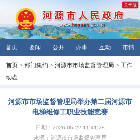
关怀版
首页
要闻
公开
办事
互动
市情
首页
>
部门集约
>
河源市市场监督管理局
>
工作
动态
河源市市场监督管理局举办第二届河源市
电梯维修工职业技能竞赛
日期：2026-05-22 11:41:28
来源：河源市市场监督管理局