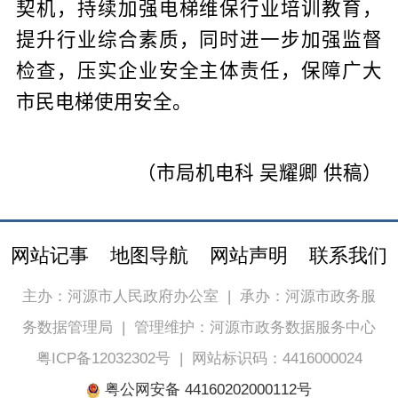
契机，持续加强电梯维保行业培训教育，
提升行业综合素质，同时进一步加强监督
检查，压实企业安全主体责任，保障广大
市民电梯使用安全。
（市局机电科 吴耀卿 供稿）
网站记事
地图导航
网站声明
联系我们
主办：河源市人民政府办公室
|
承办：河源市政务服
务数据管理局
|
管理维护：河源市政务数据服务中心
粤ICP备12032302号
|
网站标识码：4416000024
粤公网安备 44160202000112号