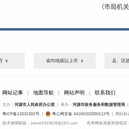
（市局机关
府
省内地级以上市
县、区
网站记事
|
地图导航
|
网站声明
|
联系我们
主办：
河源市人民政府办公室
| 承办：
河源市政务服务和数据管理局
|
粤ICP备12032302号
|
粤公网安备 44160202000112号
| 网站标识
技术保障邮箱：zwxxk3323628@163.com 高考网络泄题举报电话：07