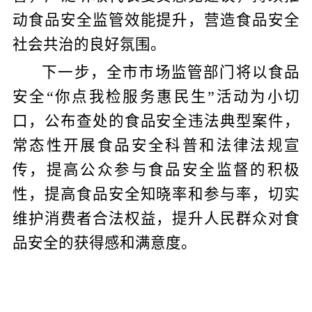
动食品安全监管效能提升，
营造食品安全
社会共治的良好氛围
。
下一步
，
全市
市场监管
部门
将以食品
安全
“
你点我检
服务惠民生
”
活动为
小切
口
，
公布查处的
食品安全违法典型案件，
常态性
开展食品安全科普和法律法规宣
传，
提高
公众参与食品安全
监督
的积极
性，
提高
食品安全知晓率和参与率，切实
维护消费者合法权益，
提升人民
群众
对
食
品安全
的
获得感
和满意度。