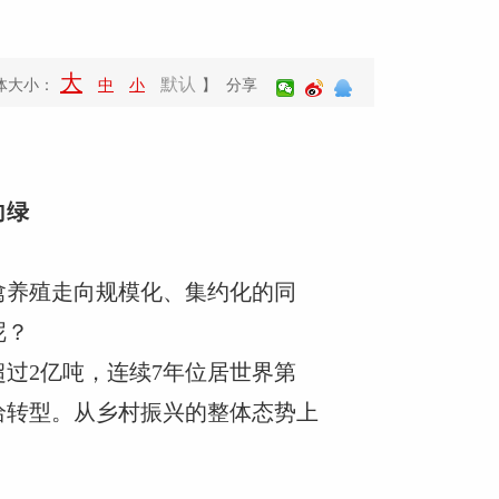
大
默认
体大小：
中
小
】 分享
向绿
禽养殖走向规模化、集约化的同
呢？
超过2亿吨，连续7年位居世界第
给转型。从乡村振兴的整体态势上