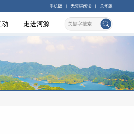
手机版
|
无障碍阅读
|
关怀版
互动
走进河源