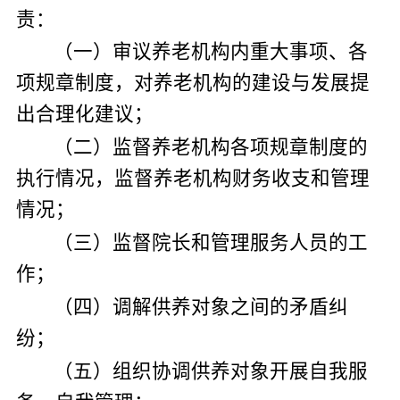
责：
（
一
）
审议
养老机构内
重大事项、各
项规章制度
，
对
养老机构
的建设与发展提
出合理化建议
；
（
二
）
监督
养老机构
各项规章制度的
执行情况
，
监督
养老机构
财务收支和管理
情况
；
（
三
）
监督院长和管理服务人员的工
作
；
（
四
）
调解供养对象之间的矛盾纠
纷
；
（
五
）
组织协调供养对象开展自我服