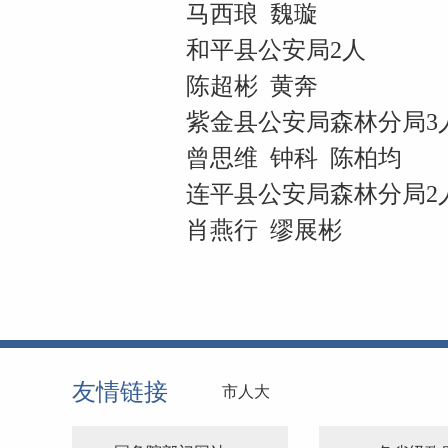
马西琅 魏璇
和平县公安局2人
陈超彬 黄奔
紫金县公安局森林分局3
曾思维 钟科 陈柏均
连平县公安局森林分局2
肖燕行 缪展彬
友情链接
市人大