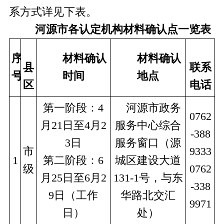
系方式详见下表。
河源市各认定机构材料确认点一览表
序
材料
确认
材料
确认
县
联系
号
时间
地点
区
电话
第一阶段：4
　河源市政务
0762
月21日至4月2
服务中心综合
-388
3日
服务窗口（源
市
9333
1
第二阶段：6
城区建设大道
级
0762
月25日至6月2
131-1号，与东
-338
9日（工作
华路北交汇
9971
日）
处）