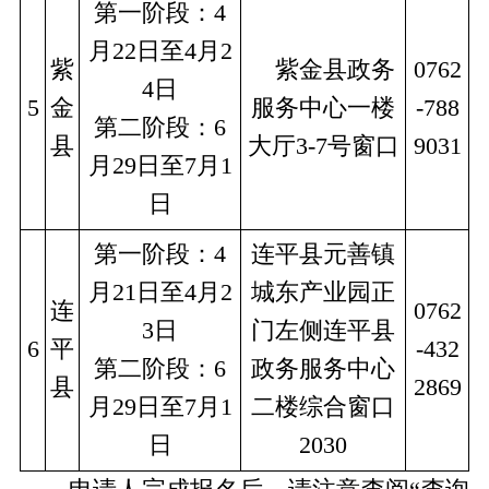
第一阶段：4
月22日至4月2
紫
　紫金县政务
0762
4日
5
金
服务中心一楼
-788
第二阶段：6
县
大厅3-7号窗口
9031
月29日至7月1
日
第一阶段：4
连平县元善镇
月21日至4月2
城东产业园正
连
0762
3日
门左侧连平县
6
平
-432
第二阶段：6
政务服务中心
县
2869
月29日至7月1
二楼综合窗口
日
2030