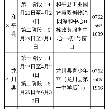
第一阶段：4
和平县工业园
月21日至4月2
智慧双创物流
和
0762
3日
园深和中心B
3
平
-563
第二阶段：6
栋政务服务中
县
1039
月29日至7月1
心一楼1号窗
日
口
第一阶段：4
月23日至4月2
龙
龙川县青少年
0762
4日
4
川
宫（龙川县第
-689
第二阶段：6
县
一中学后门）
1966
月29日至6月3
0日