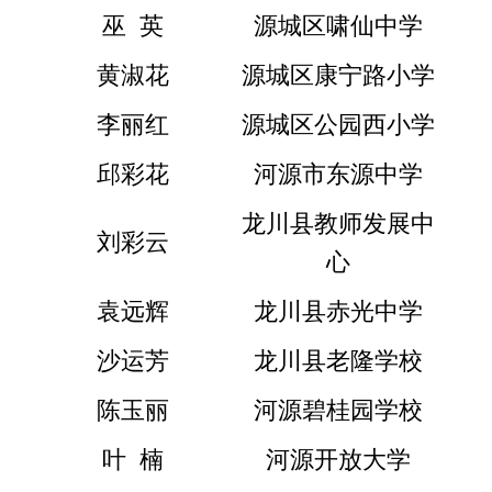
巫  英
源城区啸仙中学
黄淑花
源城区康宁路小学
李丽红
源城区公园西小学
邱彩花
河源市东源中学
龙川县教师发展中
刘彩云
心
袁远辉
龙川县赤光中学
沙运芳
龙川县老隆学校
陈玉丽
河源碧桂园学校
叶  楠
河源开放大学