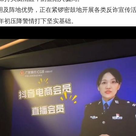
用及阵地优势，正在紧锣密鼓地开展各类反诈宣传
年初压降警情打下坚实基础。