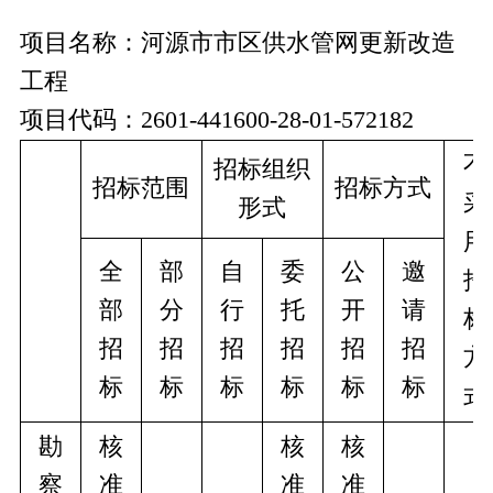
项目名称：
河源市市区供水管网更新改造
工程
项目代码：
2601-441600-28-01-572182
不
招标组织
招标范围
招标方式
采
形式
用
全
部
自
委
公
邀
招
部
分
行
托
开
请
标
招
招
招
招
招
招
方
标
标
标
标
标
标
式
勘
核
核
核
察
准
准
准