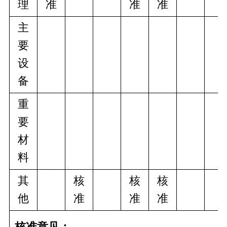
理
准
准
准
主
要
设
备
重
要
材
料
其
核
核
核
他
准
准
准
核准意见：