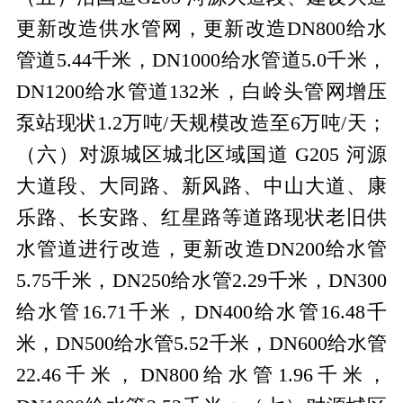
更新改造供水管网，更新改造
DN800
给水
管道
5.44
千米，
DN1000
给水管道
5.0
千米，
DN1200
给水管道
132
米，白岭头管网增压
泵站现状
1.2
万吨
/
天规模改造至
6
万吨
/
天；
（六）对源城区城北区域国道
G205
河源
大道段、大同路、新风路、中山大道、康
乐路、长安路、红星路等道路现状老旧供
水管道进行改造，更新改造
DN200
给水管
5.75
千米，
DN250
给水管
2.29
千米，
DN300
给水管
16.71
千米，
DN400
给水管
16.48
千
米，
DN500
给水管
5.52
千米，
DN600
给水管
22.46
千米，
DN800
给水管
1.96
千米，