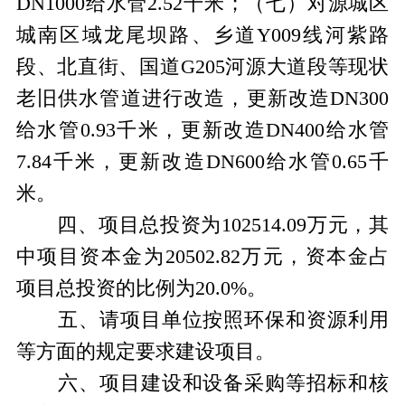
DN1000
给水管
2.52
千米；（七）对源城区
城南区域龙尾坝路、乡道
Y009
线河紫路
段、北直街、国道
G205
河源大道段等现状
老旧供水管道进行改造，更新改造
DN300
给水管
0.93
千米，更新改造
DN400
给水管
7.84
千米，更新改造
DN600
给水管
0.65
千
米。
四、项目总投资为
102514.09
万元，其
中项目资本金为
20502.82
万元，资本金占
项目总投资的比例为
20.0%
。
五、请项目单位按照环保和资源利用
等方面的规定要求建设项目。
六、项目建设和设备采购等招标和核