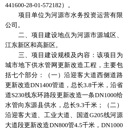
441600-28-01-572182
）。
项目单位为河源市水务投资运营有限
公司。
二、项目建设地点为河源市源城区、
江东新区和高新区。
三、项目建设规模及内容：该项目为
城市地下供水管网更新改造工程，主要包
括七个部分：（一）沿迎客大道西侧道路
更新改造
DN1400
管道，总长
3.8
千米，沿省
道
S230
线东环路段更新改造一条
DN1000
给
水管向东源县供水，总长
9.3
千米；（二）
沿迎客大道、工业大道、国道
G205
线河源
大道段更新改造
DN800
管
4.5
千米，
DN1000