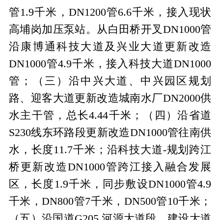
管
1.9
千米，
DN1200
管
6.6
千米，接入现状
高埔岗加压泵站。从白田桥开叉
DN1000
管
沿康博通科技大道及兴业大道更新改造
DN1000
管
4.9
千米，接入科技大道
DN1000
管；（三）沿中兴大道、中兴园区规划
路、迎客大道更新改造城南水厂
DN2000
供
水主干管，总长
4.44
千米；（四）沿省道
S230
线东环路段更新改造
DN1000
管往南供
水，长度
11.7
千米；沿科技大道
-
规划跨江
桥更新改造
DN1000
管跨江接入融合发展
区，长度
1.9
千米，同步敷设
DN1000
管
4.9
千米，
DN800
管
7
千米，
DN500
管
10
千米；
（五）沿国道
G205
河源大道段、建设大道