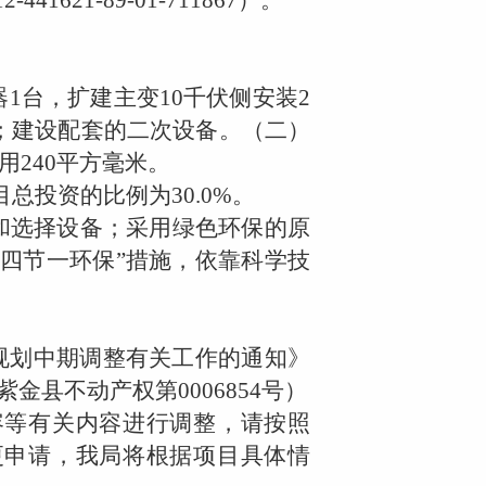
12-441621-89-01-711867
）。
器
1
台，扩建主变
10
千伏侧安装
2
；建设配套的二次设备。（二）
用
240
平方毫米。
目总投资的比例为
30.0%
。
选择设备；采用绿色环保的原
“四节一环保”措施，依靠科学技
”规划中期调整有关工作的通知》
紫金县不动产权第
0006854
号）
等有关内容进行调整，请按照
更申请，我局将根据项目具体情