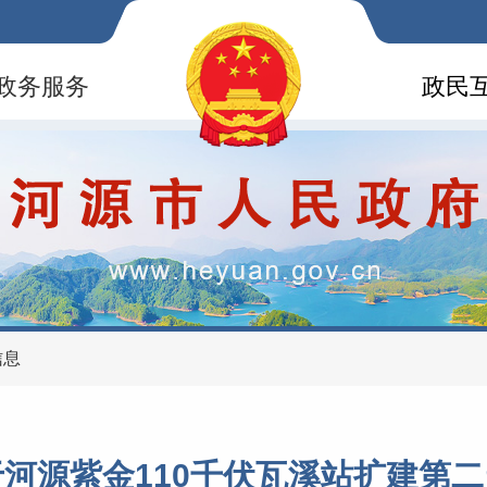
政务服务
政民
信息
河源紫金110千伏瓦溪站扩建第