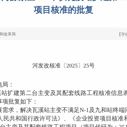
项目核准的批复
和改革局
【字
河发改核准〔
2025
〕
25
号
电局：
溪站扩建第二台主变及其配套线路工程核准信息
事项批复如下：
需求，解决瓦溪站主变不满足
N-1
及九和站终端
人民共和国行政许可法》、《企业投资项目核准