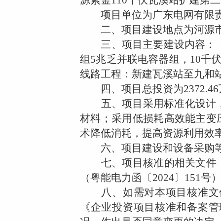
源紫金
110
千伏瓦溪站扩建第二
项目单位为广东电网有限责
二、项目建设地点为河源市
三、项目主要建设内容：（
组
5
兆乏并联电容器组，
10
千
线路工程：新建瓦溪站至九和
四、项目总投资为
2372.46
五、项目采用标准化设计，
材料；采用低损耗高效能主变
术降低消耗，提高资源利用效
六、项目建设和设备采购等
七、项目核准的相关文件：
（粤能电力函〔
2024
〕
151
号
八、如需对本项目核准文件
《企业投资项目核准和备案管