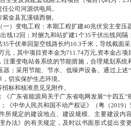
台主变及其配套线路工程项目（项目代码为：
25
任公司河源供电局。
紫金县瓦溪镇西侧。
一）变电工程：本期工程扩建
40
兆伏安主变压
伏出线
12
回；对侧九和站扩建
1
个
35
千伏出线间隔
站
35
千伏单回架空线路长约
10.3
千米，导线截面采
万元，其中项目资本金为
711.74
万元
,
资本金占项
注重变电站各系统的节能措施，合理规划系统和
压器；采用节能、节水、低噪声设备。通过上述
率，切实保护生态环境。
招标和核准意见见附件。
《广东省能源局关于广东省电网发展
“十四五
）；《中华人民共和国不动产权证》（粤（
2019
）
所规定的建设地点、建设规模、主要建设内容
理办法》的有关规定，及时以书面形式提出变