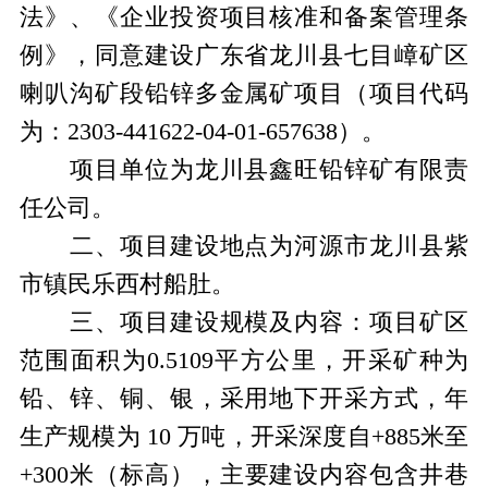
法》、《企业投资项目核准和备案管理条
例》，同意建设广东省龙川县七目嶂矿区
喇叭沟矿段铅锌多金属矿项目（项目代码
为：
2303-441622-04-01-657638
）。
项目单位为龙川县鑫旺铅锌矿有限责
任公司。
二、项目建设地点为河源市龙川县紫
市镇民乐西村船肚。
三、项目建设规模及内容：项目矿区
范围面积为
0.5109
平方公里，开采矿种为
铅、锌、铜、银，采用地下开采方式，年
生产规模为
10
万吨，开采深度自
+885
米至
+300
米（标高），主要建设内容包含井巷