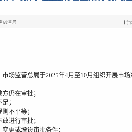
和改革局
【字
、市场监管总局于
2025
年
4
月至
10
月组织开展市场
方仍在审批；
不足；
则不平等；
敢进行审批；
变更或增设审批条件；