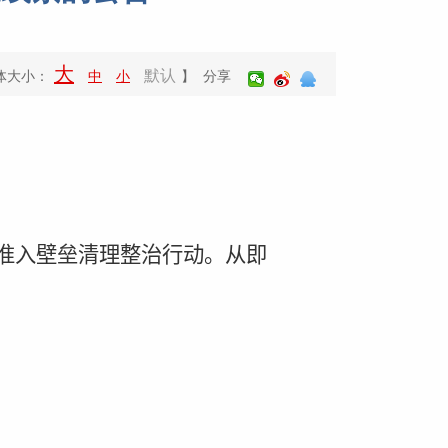
大
默认
体大小：
中
小
】 分享
准入壁垒清理整治行动。从即