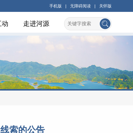
手机版
|
无障碍阅读
|
关怀版
互动
走进河源
题线索的公告