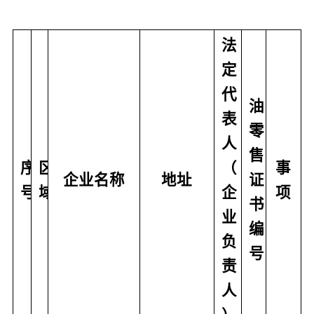
法
定
代
油
表
零
人
售
序
区
（
事
企业名称
地址
证
号
域
企
项
书
业
编
负
号
责
人