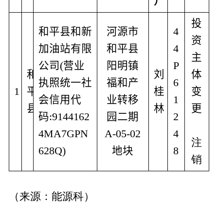
）
投
和平县和新
河源市
4
资
加油站有限
和平县
4
主
公司
(
营业
阳明镇
P
和
刘
体
执照统一社
福和产
6
1
平
桂
变
会信用代
业转移
1
县
林
更
码
:9144162
园二期
2
4MA7GPN
A-05-02
4
注
628Q)
地块
8
销
（来源：能源科）