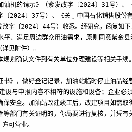
加油机的请示》（紫发改字〔
2024
〕
31
号）、
字〔
2024
〕
37
号）、《关于中国石化销售股份
发改字〔
2024
〕
44
号）收悉。经研究，函复如下
水平、满足周边群众用油需求，原则同意紫金县
（详见附件）。
本规划确认文件到有关单位办理建设等相关手续
证书》，
做好登记记录，
加
油
站临时停止油品经
建设与申报内容不相符的设施和设备；企业必
确保安全。加油站改建竣工后
，
改建项目如需取
管等部门有关证明的
，你局
要进行复核
，并
凭有
，方可营业。