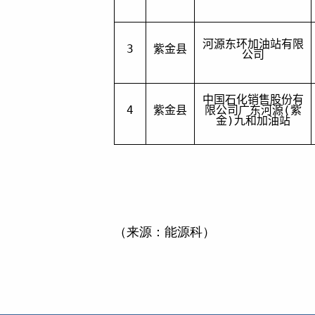
河源东环加油站有限
3
紫金县
公司
中国石化销售股份有
4
紫金县
限公司广东河源
(
紫
金
)
九和加油站
（来源：能源科）