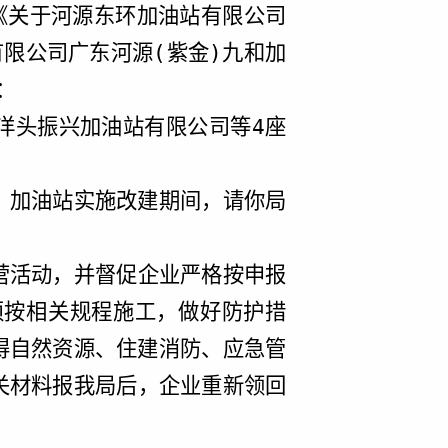
《关于河源东环加油站有限公司
有限公司广东河源
(
紫金
)
九和加
：
洋头振兴加油站有限公司等
4
座
。加油站
实施
改建期间，
请
你局
营活动，并督促企业严格按申报
须按相关规程施工，做好防护措
得自然资源、住建消防、应急管
关材料报我局后，
企业
重新领回