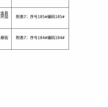
紫金县
东环加
附表
7
：
序号
185
#
编码
185
#
光巷街
附表
7
：
序号
184
#
编码
184
#