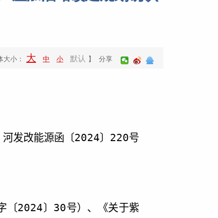
大
默认
体大小：
中
小
】 分享
河发改能源函〔
202
4
〕
220
号
字〔
2024
〕
30
号）、《关于紫