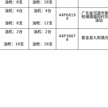
油枪：
8
支
油枪：
10
支
油机：
4
台
油机：
4
台
广东省河源市
44P6019
柏埔镇福田村
9
油站
油枪：
8
支
油枪：
12
支
油机：
2
台
油机：
2
台
44P300
7
紫金县九和镇
0
油枪：
10
支
油枪：
10
支