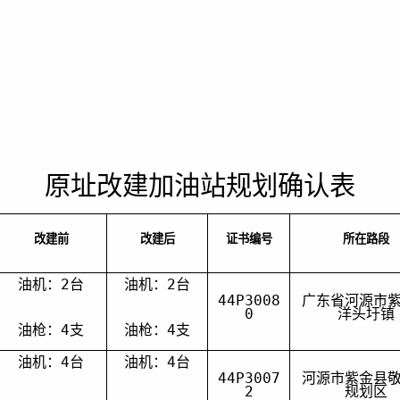
原址改建加油站规划确认表
改建前
改建后
证书编号
所在路段
油机：
2
台
油机：
2
台
44P3008
广东省河源市
0
洋头圩镇
油枪：
4
支
油枪：
4
支
油机：
4
台
油机：
4
台
44P300
7
河源市紫金县
2
规划区