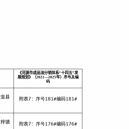
《河源市成品油分销体系“十四五”发
展规划》（
2021
—
2025
年）
序号及编
码
紫金县
附表
7
：
序号
181
#
编码
181
#
敬梓镇
附表
7
：
序号
176
#
编码
176
#