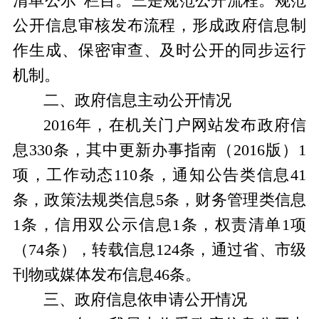
清单公示”栏目。
三
是规范公开流程
。
规范
公开信息审核
发布
流程，形成政府信息制
作生成、保密审查、及时公开的同步运行
机制
。
二、政府信息主动公开情况
2016年，
在
机关门户网站发布
政府信
息
330
条，其中
更新
办事指南（2016版）1
项
，工作动态110条，
通知公告类信息
41
条，政策法规类信息
5
条，财务管理类信息
1条，
信用双公示信息1条，权责清单1项
（74条），
转载信息
124
条，通过
省、
市级
刊物或
媒体发布
信息46
条。
三、政府信息依申请公开情况