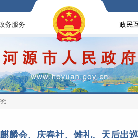
政务服务
政民
研究
麒麟会、庆春社、傩礼、天后出