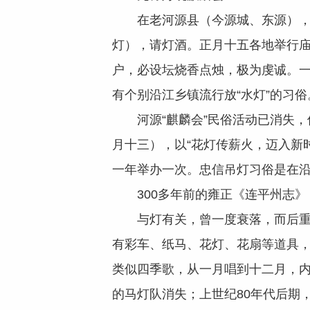
在老河源县（今源城、东源），正
灯），请灯酒。正月十五各地举行庙
户，必设坛烧香点烛，极为虔诚。
有个别沿江乡镇流行放“水灯”的习俗
河源“麒麟会”民俗活动已消失，但
月十三），以“花灯传薪火，迈入新
一年举办一次。忠信吊灯习俗是在沿
300多年前的雍正《连平州志》，
与灯有关，曾一度衰落，而后重焕
有彩车、纸马、花灯、花扇等道具
类似四季歌，从一月唱到十二月，
的马灯队消失；上世纪80年代后期