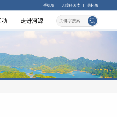
手机版
|
无障碍阅读
|
关怀版
互动
走进河源
巡