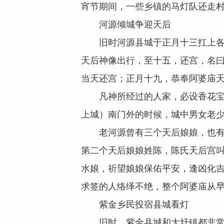
宵节期间，一些乡镇的马灯队还走
河源倾城争迎天后
旧时河源县城于正月十三扛上各庙
天后神像出行，至十五，还宫，名曰
当天还宫；正月十九，恭奉阿婆庙
凡神所经过的人家，必设香花宝烛
上城）南门外的时候，城中男女老
老河源曾有三个天后娘娘，也有三
第二个天后娘娘姓陈，陈氏天后宫叫
水娘，祈望娘娘保佑平安，逢凶化吉
求签的人络绎不绝，整个阿婆庙从
紫金乡民投宿县城看灯
旧时，紫金县城和大圩镇都非常热