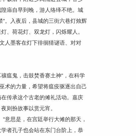
城隍庙自早到晚，游人络绎不绝。城
禁”。入夜后，县城的三街六巷灯烛辉
星灯、荷花灯、双龙灯，闪烁耀人。
多文人墨客在灯下徘徊猜谜语、对对
禳瘟鬼，击鼓焚香赛土神”，在科学
或巫术的力量，希望将瘟疫驱逐出自己
仍在传承这个古老的傩礼活动。嘉庆
，夜则扮故事以赏元宵。
。”意思是，在宫廷举行大傩的那天，
大学者孔子也会站在东门台阶上，恭