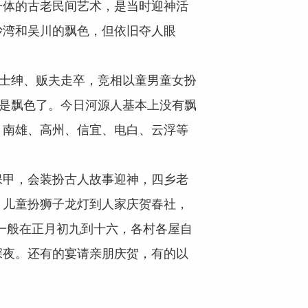
体的古老民间艺术，是当时迎神活
沙湾和吴川的飘色，但依旧夺人眼
士绅、贩夫走卒，竞相以童男童女扮
便是飘色了。今日河源人基本上没有飘
，南雄、高州、信宜、电白、云浮等
甲，会装扮古人故事迎神，四乡老
，儿童扮狮子龙灯到人家庆贺春社，
，一般在正月初九到十六，各村各屋自
深夜。还有的宴请亲朋庆贺，有的以