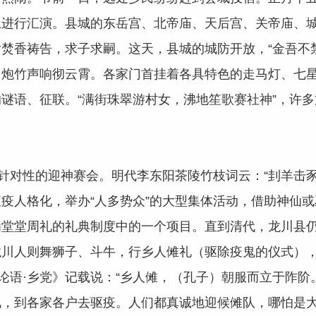
上进行汇演。县城的东岳宫、北帝庙、天后宫、关帝庙、
焚香祷告，求子求嗣。这天，县城的城防开放，“金吾不
、炮竹声响彻云霄。各家门首挂着各具特色的走马灯、七
谜语、征联。“满街珠翠游村女，沸地笙歌赛社神”，许
对性的迎神赛会。明代李东阳茶陵竹枝词云：“刲羊击豕
疫人格化，举办“人多势众”的大型集体活动，借助神仙
为堂堂周礼的礼典制度中的一个项目。直到清代，龙川县
龙川人则舞狮子、斗牛，行乡人傩礼（驱除疫鬼的仪式）
语·乡党》记载说：“乡人傩，（孔子）朝服而立于阼阶
礼，到各家各户去驱疫。人们都真诚地迎候傩队，哪怕是