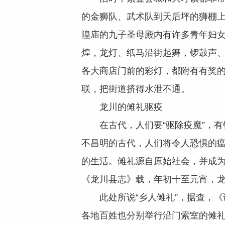
的金狮队、武术队到天后坪的狮棚
隍庙的九子圣母殿内有许多青年妇女
煌，龙灯、纸马沿街起舞，锣鼓声
各大商店门前的彩灯，都附有有奖的
联，把街道挤得水泄不通。
龙川的傩礼驱疫
在古代，人们要“驱除疫魔”，有针
不昌明的古代，人们将令人恐惧的瘟
的生活。傩礼源自原始社会，并成
《龙川县志》载，年初十至元宵，
此处所说“乡人傩礼”，据查，《论
各地百姓也分别举行沿门索室的傩