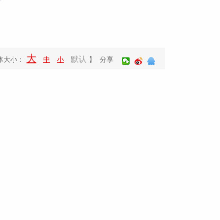
大
默认
体大小：
中
小
】 分享