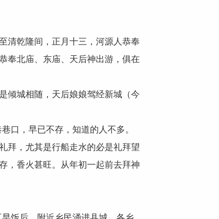
至清乾隆间，正月十三，河源人恭奉
日恭奉北庙、东庙、天后神出游，俱在
是倾城相随，天后娘娘驾经新城（今
巷口，早已不存，知道的人不多。
去礼拜，尤其是行船走水的必是礼拜望
今存，香火甚旺。从年初一起前去拜神
早饭后，附近乡民涌进县城，各乡