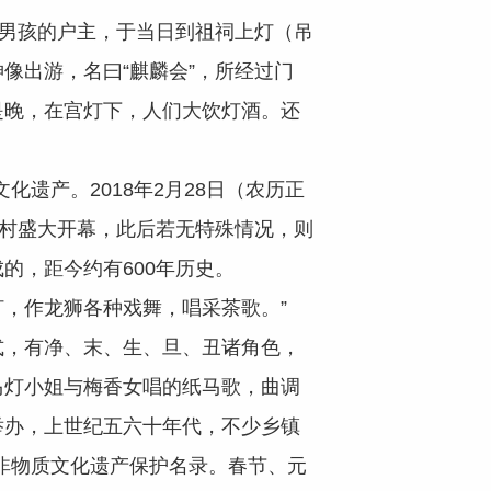
男孩的户主，于当日到祖祠上灯（吊
像出游，名曰“麒麟会”，所经过门
是晚，在宫灯下，人们大饮灯酒。还
遗产。2018年2月28日（农历正
前村盛大开幕，此后若无特殊情况，则
的，距今约有600年历史。
，作龙狮各种戏舞，唱采茶歌。”
，有净、末、生、旦、丑诸角色，
马灯小姐与梅香女唱的纸马歌，曲调
举办，上世纪五六十年代，不少乡镇
批非物质文化遗产保护名录。春节、元