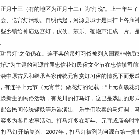
月十三（有的地区为正月十二）为“灯晚”。上一年生了
会、送宫灯活动。自明代起，河源县城于是日扛上各庙神
一些乡镇给神庙送宫灯，仪仗、鼓乐、鞭炮声汇成一片。
。
“吊灯”之俗仍在。连平县的吊灯习俗被列入国家非物质文化
时代”为主题的河源首届忠信花灯民俗文化节在忠信镇司
袭中原古风和继承客家传统元宵赏灯习俗的情况下而形成
有连平上元节（元宵节）做花灯的记载：“上元喜簇花灯
新生的民俗活动，有龙川的打马灯，这已是戏剧的形式
，配合民间传统锣鼓等乐器演出。乐手们吹奏的马灯调，
内容多为各月农事活动。打马灯多在新年、元宵或庙会时
，打马灯开始复兴。2007年，打马灯被列为河源市第一