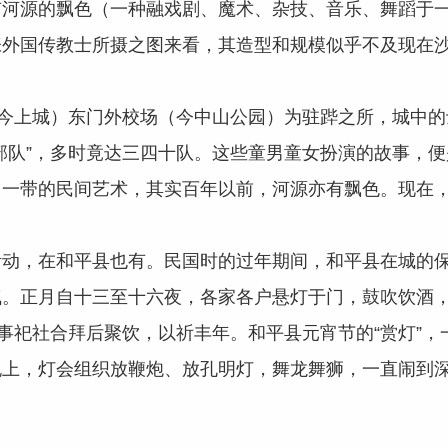
源的飘色（一种融戏剧、魔术、杂技、音乐、舞蹈于一
张外国传教士所摄之图来看，其造型和规模似乎不及现在
今上城）东门外校场（今中山公园）为驻跸之所，城中的
部队”，多时竟达三四十队。这些童男童女扮演的故事，
禺一带的民间艺术，其实百年以前，河源亦有飘色。现在
，在和平县也有。民国时的过年期间，和平县在城的保
气。正月自十三至十六夜，各家各户悬灯于门，鼓吹饮酒
物事祀社合拜后聚饮，以祈丰年。和平县元宵节的“赏灯”
晚上，灯会组织放鞭炮、放孔明灯，舞龙舞狮，一直闹到