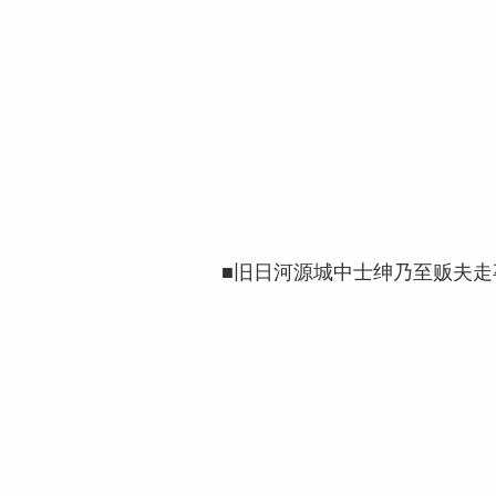
■旧日河源城中士绅乃至贩夫走卒，