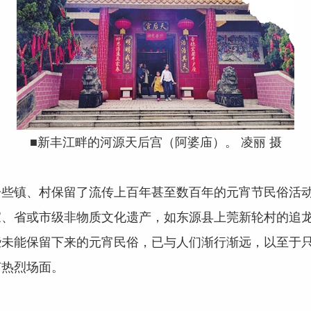
■新丰江畔的河源天后宫（阿婆庙）。 凌丽 摄
镇、村保留了流传上百年甚至数百年的元宵节民俗活动，
家、省或市级非物质文化遗产，如东源县上莞新轮村的追
些未能保留下来的元宵民俗，已与人们渐行渐远，以至于
节热烈场面。