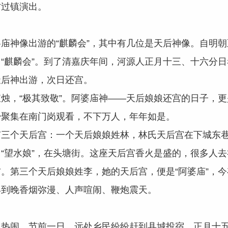
村过镇演出。
神像出游的“麒麟会”，其中有几位是天后神像。自明朝
“麒麟会”。到了清嘉庆年间，河源人正月十三、十六分
天后神出游，次日还宫。
，“极其致敬”。阿婆庙神——天后娘娘还宫的日子，更
少聚集在南门岗观看，不下万人，年年如是。
个天后宫：一个天后娘娘姓林，林氏天后宫在下城东巷
“望水娘”，在头塘街。这座天后宫香火是盛的，很多人
。第三个天后娘娘姓李，她的天后宫，便是“阿婆庙”，
早到晚香烟弥漫、人声喧闹、鞭炮震天。
闹。节前一日，远处乡民纷纷赶到县城投宿。正月十五