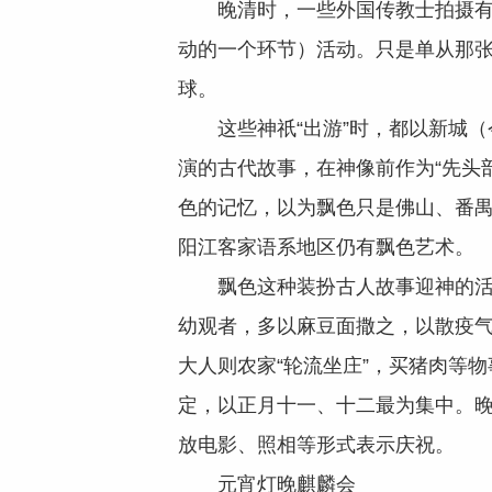
晚清时，一些外国传教士拍摄有河
动的一个环节）活动。只是单从那
球。
这些神祇“出游”时，都以新城（
演的古代故事，在神像前作为“先头
色的记忆，以为飘色只是佛山、番
阳江客家语系地区仍有飘色艺术。
飘色这种装扮古人故事迎神的活动
幼观者，多以麻豆面撒之，以散疫
大人则农家“轮流坐庄”，买猪肉等
定，以正月十一、十二最为集中。
放电影、照相等形式表示庆祝。
元宵灯晚麒麟会