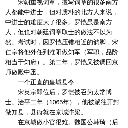
宋朝重视词章，擅写词章的很多南方
人都能中进士，但对质朴的北方人来说，
中进士的难度大了很多。罗恺虽是南方
人，但也对朝廷词章取士的做法不以为
然。考试时，因罗恺压错相近的韵脚，宋
仁宗将他外任到淮阳做知军（军职，品阶
相当于知府）。第二年，罗恺又被调回京
师做殿中丞。
一个正直的皇城县令
宋英宗即位后，罗恺被召为太常博
士。治平二年（1065年），他被派往开封
做知县，县衙就在京城汴梁。
在京城做小官很难。魏国公韩琦（后