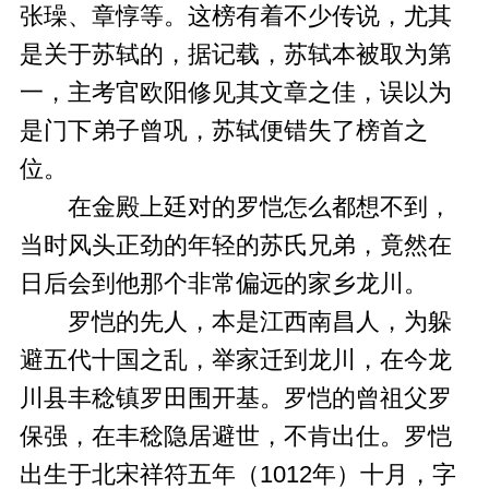
张璪、章惇等。这榜有着不少传说，尤其
是关于苏轼的，据记载，苏轼本被取为第
一，主考官欧阳修见其文章之佳，误以为
是门下弟子曾巩，苏轼便错失了榜首之
位。
在金殿上廷对的罗恺怎么都想不到，
当时风头正劲的年轻的苏氏兄弟，竟然在
日后会到他那个非常偏远的家乡龙川。
罗恺的先人，本是江西南昌人，为躲
避五代十国之乱，举家迁到龙川，在今龙
川县丰稔镇罗田围开基。罗恺的曾祖父罗
保强，在丰稔隐居避世，不肯出仕。罗恺
出生于北宋祥符五年（1012年）十月，字