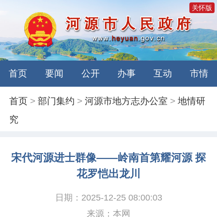
关怀版
首页
要闻
公开
办事
互动
市情
首页
>
部门集约
>
河源市地方志办公室
>
地情研
究
宋代河源进士群像——岭南首第耀河源 探
花罗恺出龙川
日期：2025-12-25 08:00:03
来源：本网