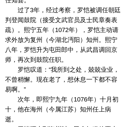
任知县。
过了3年，经过考察，罗恺被调任朝廷
判登闻鼓院（接受文武官员及士民章奏表
疏）。熙宁五年（1072年），罗恺主动请
求外放为复州（今湖北沔阳）知州。熙宁
八年，罗恺升为屯田郎中，从武昌调回京
师，再次到鼓院任职。
罗恺叹道：“我所到之处，兢兢业业，
不曾稍懈。现在老了，想休息一下都不容
易啊。”
次年，即熙宁九年（1076年）十月初
十，他在海州（今属江苏）知州任上病
逝。