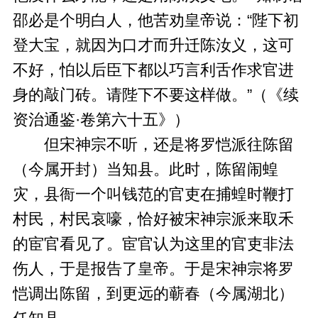
邵必是个明白人，他苦劝皇帝说：“陛下初
登大宝，就因为口才而升迁陈汝义，这可
不好，怕以后臣下都以巧言利舌作求官进
身的敲门砖。请陛下不要这样做。”（《续
资治通鉴·卷第六十五》）
但宋神宗不听，还是将罗恺派往陈留
（今属开封）当知县。此时，陈留闹蝗
灾，县衙一个叫钱范的官吏在捕蝗时鞭打
村民，村民哀嚎，恰好被宋神宗派来取禾
的宦官看见了。宦官认为这里的官吏非法
伤人，于是报告了皇帝。于是宋神宗将罗
恺调出陈留，到更远的蕲春（今属湖北）