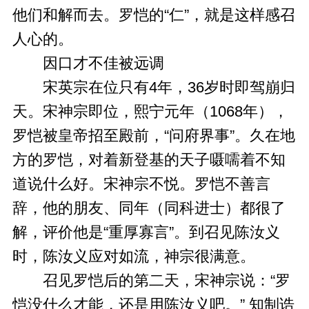
他们和解而去。罗恺的“仁”，就是这样感召
人心的。
因口才不佳被远调
宋英宗在位只有4年，36岁时即驾崩归
天。宋神宗即位，熙宁元年（1068年），
罗恺被皇帝招至殿前，“问府界事”。久在地
方的罗恺，对着新登基的天子嗫嚅着不知
道说什么好。宋神宗不悦。罗恺不善言
辞，他的朋友、同年（同科进士）都很了
解，评价他是“重厚寡言”。到召见陈汝义
时，陈汝义应对如流，神宗很满意。
召见罗恺后的第二天，宋神宗说：“罗
恺没什么才能，还是用陈汝义吧。” 知制诰