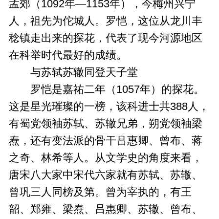
孟郊（1092年—1153年），今梅州兴宁
人，祖先为佗城人。罗恺，这位从龙川丰
稔镇走出来的探花，代表了现今河源地区
在科举时代最好的成绩。
与苏轼苏辙同登天子堂
罗恺是嘉祐二年（1057年）的探花。
这是星光璀璨的一榜，该科进士共388人，
有蜀党领袖苏轼、苏辙兄弟，朔党领袖梁
焘，还有变法派的骨干吕惠卿、曾布、蒋
之奇、林希等人。从文学史的角度来看，
唐宋八大家中宋代六家就有苏轼、苏辙、
曾巩三人同榜及第。曾为宰执的，有王
韶、郑雍、梁焘、吕惠卿、苏辙、曾布、