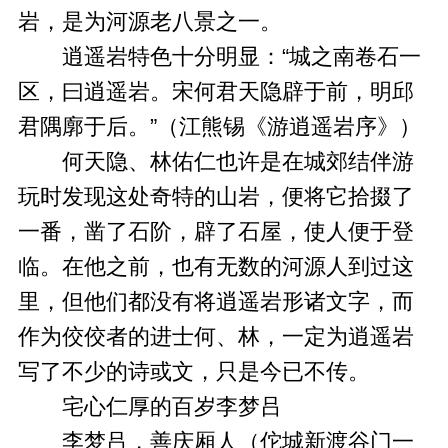
岩，是为河源老八景之一。
逍遥岩特色十分明显：“城之南卷石一
区，曰逍遥岩。宋何君天隐辟于前，明邱
君隅廓于后。”（江熊锡《游逍遥岩序》）
何天隐、林佑仁也许是在城郊结伴游
玩时发现这处奇特的山岩，便将它拾掇了
一番，凿了石阶，辟了石屋，使人便于登
临。在他之前，也有无数的河源人到过这
里，但他们都没有将逍遥岩形诸文字，而
作为佼佼者的进士何、林，一定为逍遥岩
写了不少的诗或文，只是今已不传。
宅心仁厚的百岁李梦吕
李梦吕，善庆厢人（佗城新渡谷门一