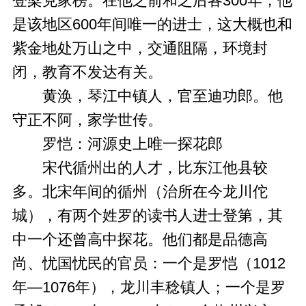
登梁克家榜。在他之前和之后各300年，他
是该地区600年间唯一的进士，这大概也和
紫金地处万山之中，交通阻隔，环境封
闭，教育不发达有关。
黄涣，琴江中镇人，官至迪功郎。他
守正不阿，家学世传。
罗恺：河源史上唯一探花郎
宋代循州出的人才，比东江他县较
多。北宋年间的循州（治所在今龙川佗
城），有两个姓罗的读书人进士登第，其
中一个还曾高中探花。他们都是品德高
尚、忧国忧民的官员：一个是罗恺（1012
年—1076年），龙川丰稔镇人；一个是罗