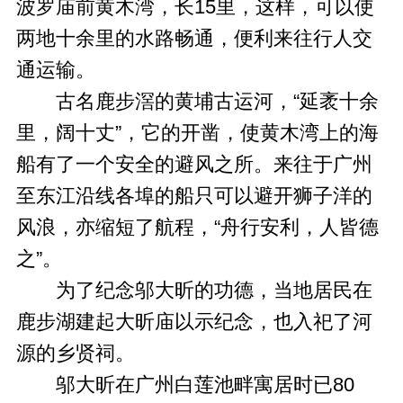
波罗庙前黄木湾，长15里，这样，可以使
两地十余里的水路畅通，便利来往行人交
通运输。
古名鹿步滘的黄埔古运河，“延袤十余
里，阔十丈”，它的开凿，使黄木湾上的海
船有了一个安全的避风之所。来往于广州
至东江沿线各埠的船只可以避开狮子洋的
风浪，亦缩短了航程，“舟行安利，人皆德
之”。
为了纪念邬大昕的功德，当地居民在
鹿步湖建起大昕庙以示纪念，也入祀了河
源的乡贤祠。
邬大昕在广州白莲池畔寓居时已80