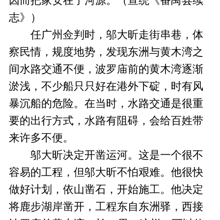
因而把家安在了河源。（宣统《番禺县续
志》）
任广州佥判时，邬大昕走街串巷，体
察民情，规度地势，发现东洲与黄木湾之
间水路交通不便，波罗庙前的黄木湾逐渐
淤浅，不少船只只好在港外下碇，时有风
暴沉船的危险。在当时，水路交通是很重
要的出行方式，水路有阻碍，会给百姓带
来许多不便。
邬大昕决定开凿运河。这是一个很不
容易的工程，但邬大昕不怕艰难。他很快
做好计划，依山凿石，开始施工。他决定
将鹿步湖岸凿开，工程东自东洲驿，西接