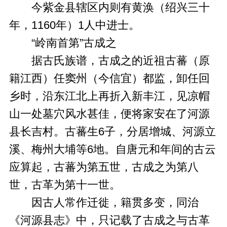
今紫金县辖区内则有黄涣（绍兴三十
年，1160年）1人中进士。
“岭南首第”古成之
据古氏族谱，古成之的近祖古蕃（原
籍江西）任窦州（今信宜）都监，卸任回
乡时，沿东江北上再折入新丰江，见凉帽
山一处墓穴风水甚佳，便将家安在了河源
县长吉村。古蕃生6子，分居增城、河源立
溪、梅州大埔等6地。自唐元和年间的古云
应算起，古蕃为第五世，古成之为第八
世，古革为第十一世。
因古人常作迁徙，籍贯多变，同治
《河源县志》中，只记载了古成之与古革