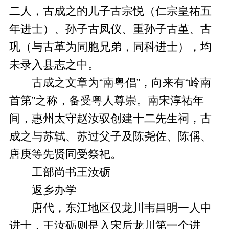
二人，古成之的儿子古宗悦（仁宗皇祐五
年进士）、孙子古凤仪、重孙子古堇、古
巩（与古革为同胞兄弟，同科进士），均
未录入县志之中。
古成之文章为“南粤倡”，向来有“岭南
首第”之称，备受粤人尊崇。南宋淳祐年
间，惠州太守赵汝驭创建十二先生祠，古
成之与苏轼、苏过父子及陈尧佐、陈偁、
唐庚等先贤同受祭祀。
工部尚书王汝砺
返乡办学
唐代，东江地区仅龙川韦昌明一人中
进士，王汝砺则是入宋后龙川第一个进