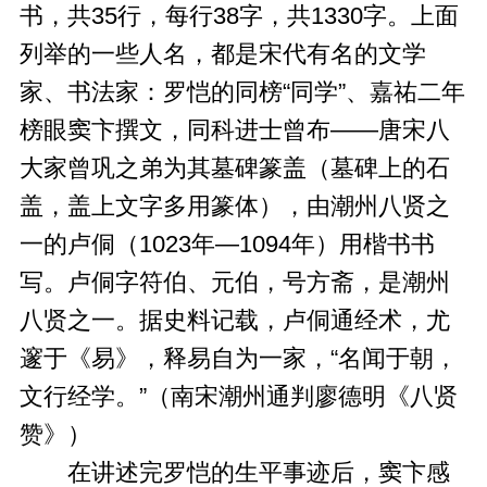
书，共35行，每行38字，共1330字。上面
列举的一些人名，都是宋代有名的文学
家、书法家：罗恺的同榜“同学”、嘉祐二年
榜眼窦卞撰文，同科进士曾布——唐宋八
大家曾巩之弟为其墓碑篆盖（墓碑上的石
盖，盖上文字多用篆体），由潮州八贤之
一的卢侗（1023年—1094年）用楷书书
写。卢侗字符伯、元伯，号方斋，是潮州
八贤之一。据史料记载，卢侗通经术，尤
邃于《易》，释易自为一家，“名闻于朝，
文行经学。”（南宋潮州通判廖德明《八贤
赞》）
在讲述完罗恺的生平事迹后，窦卞感