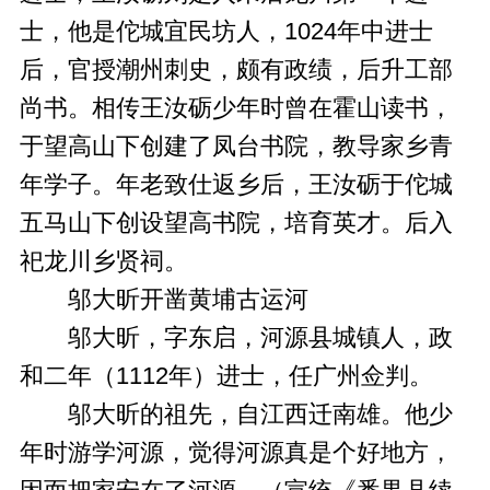
士，他是佗城宜民坊人，1024年中进士
后，官授潮州刺史，颇有政绩，后升工部
尚书。相传王汝砺少年时曾在霍山读书，
于望高山下创建了凤台书院，教导家乡青
年学子。年老致仕返乡后，王汝砺于佗城
五马山下创设望高书院，培育英才。后入
祀龙川乡贤祠。
邬大昕开凿黄埔古运河
邬大昕，字东启，河源县城镇人，政
和二年（1112年）进士，任广州佥判。
邬大昕的祖先，自江西迁南雄。他少
年时游学河源，觉得河源真是个好地方，