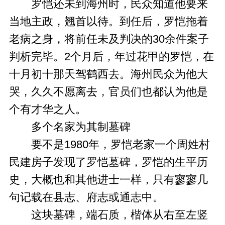
罗恺还未到海州时，民众知道他要来
当地主政，翘首以待。到任后，罗恺拖着
老病之身，将前任未及判决的30余件案子
判析完毕。2个月后，年过花甲的罗恺，在
十月初十那天驾鹤西去。海州民众为他大
哭，久久不愿离去，官员们也都认为他是
个有才华之人。
多个名家为其制墓碑
要不是1980年，罗恺老家一个周姓村
民建房子发现了罗恺墓碑，罗恺的生平历
史，大概也和其他进士一样，只有寥寥几
句记载在县志、府志或通志中。
这块墓碑，端石质，楷体从右至左竖