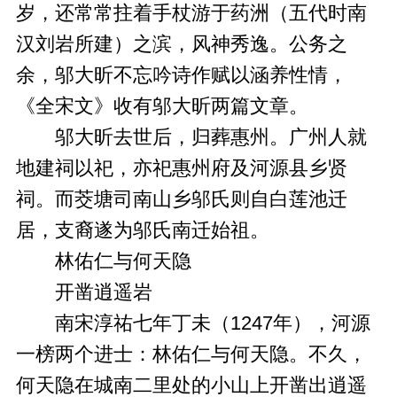
岁，还常常拄着手杖游于药洲（五代时南
汉刘岩所建）之滨，风神秀逸。公务之
余，邬大昕不忘吟诗作赋以涵养性情，
《全宋文》收有邬大昕两篇文章。
邬大昕去世后，归葬惠州。广州人就
地建祠以祀，亦祀惠州府及河源县乡贤
祠。而茭塘司南山乡邬氏则自白莲池迁
居，支裔遂为邬氏南迁始祖。
林佑仁与何天隐
开凿逍遥岩
南宋淳祐七年丁未（1247年），河源
一榜两个进士：林佑仁与何天隐。不久，
何天隐在城南二里处的小山上开凿出逍遥