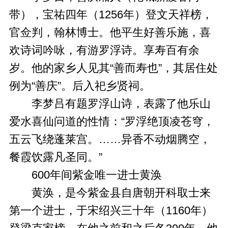
带），宝祐四年（1256年）登文天祥榜，
官佥判，翰林博士。他平生好善乐施，喜
欢诗词吟咏，有游罗浮诗。享寿百有余
岁。他的家乡人见其“善而寿也”，其居住处
例为“善庆”。后入祀乡贤祠。
李梦吕有题罗浮山诗，表露了他乐山
爱水喜仙问道的性情：“罗浮绝顶凌苍穹，
五云飞绕蓬莱宫。……异香不动烟腾空，
餐霞饮露凡圣同。”
600年间紫金唯一进士黄涣
黄涣，是今紫金县自唐朝开科取士来
第一个进士，于宋绍兴三十年（1160年）