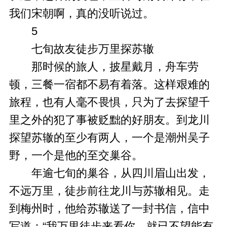
我们宋朝啊，真的没听说过。
5
七旬故友徒步万里探苏辙
那时候的旅人，披星戴月，舟车劳
顿，三餐一宿都不易有着落。这样艰难的
旅程，也有人毫不畏惧，只为了去探望千
里之外的犯了事被贬黜的好朋友。到龙川
探望苏辙的至少有两人，一个是潮州吴子
野，一个是他的至交巢谷。
年逾七旬的巢谷，从四川眉山出发，
不远万里，徒步前往龙川与苏辙相见。走
到梅州时，他给苏辙送了一封书信，信中
写道：“我万里徒步来看你，就已不望能有