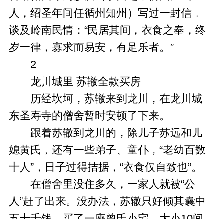
人，绍圣年间任循州知州）写过一封信，
谈及岭南民情：“民居其间，衣食之奉，终
岁一律，寡求而易安，有足乐者。”
2
龙川城里 苏辙全款买房
历经坎坷，苏辙来到龙川，在龙川城
东圣寿寺的僧舍暂时安顿了下来。
跟着苏辙到龙川的，除儿子苏远和儿
媳黄氏，还有一些弟子、童仆，“老幼百数
十人”，日子过得拮据，“衣食仅自致也”。
在僧舍里没住多久，一家人就被“公
人”赶了出来。没办法，苏辙只好倾其囊中
五十千钱，买了一座曾氏小宅，大小10间