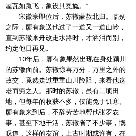
屋瓦如踂飞，象设具冕旒。”
宋徽宗即位后，苏辙蒙赦北归。临别
之际，廖有象送他过了一道又一道山岭，
直到苏辙乘舟改走水路时，才洒泪而别，
约定他日再见。
10年后，廖有象果然出现在身处颍川
的苏辙面前。苏辙惊喜万分，万里之外的
故交，竟然走过重重山川险阻，来看他这
老而穷之人。那时的苏辙，虽有二顷田
地，但每年的收获不多，仅能免于饥寒。
廖有象来到后，不辞劳苦地帮他张罗农
事，甚至下地干活，苏辙省了不少事，慨
叹道，这样的友谊，上古时期或许有，在