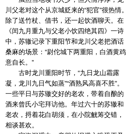
川父老对这个从京城贬来的“犯官”很热情。
除了送竹杖、借书，还一起饮酒聊天。在
《闰九月重九与父老小饮四绝其四》一诗
中，苏辙记录下重阳节和龙川父老把酒话
桑麻的场景：“尉佗城下两重阳，白酒黄鸡
意自长。”
古时龙川重阳时节，“九日龙山霜露
凝，龙川九日气如蒸”“酒熟风高喜不胜”。
一些平日与苏辙交好的老农，带着自酿的
酒来曾氏小宅拜访他。年过六十的苏辙和
老农，捋着花白胡须，在小院觥筹交错，
相谈甚欢。