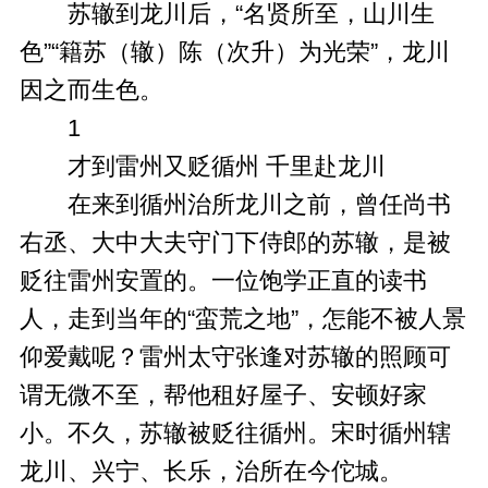
苏辙到龙川后，“名贤所至，山川生
色”“籍苏（辙）陈（次升）为光荣”，龙川
因之而生色。
1
才到雷州又贬循州 千里赴龙川
在来到循州治所龙川之前，曾任尚书
右丞、大中大夫守门下侍郎的苏辙，是被
贬往雷州安置的。一位饱学正直的读书
人，走到当年的“蛮荒之地”，怎能不被人景
仰爱戴呢？雷州太守张逢对苏辙的照顾可
谓无微不至，帮他租好屋子、安顿好家
小。不久，苏辙被贬往循州。宋时循州辖
龙川、兴宁、长乐，治所在今佗城。