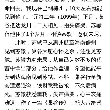
命回去。我现在已到梅州，10天左右就能
见到你了。”元符二年（1099年）正月，巢
谷抵达龙川，二人相见，抱头痛哭。苏辙
留他住了1个多月，相谈甚欢，意犹未尽。
此时，苏轼已从惠州贬至海南儋州。
见到苏辙，巢谷大慰心怀之余，还想见苏
轼。苏辙力劝未果，从自己为数不多的积
蓄中拿出部分，给他作盘缠，希望他能平
安到达海南见到苏轼。不料，巢谷行至新
会遭遇强盗，钱财悉数被抢，不久后病
死。苏辙获悉噩耗，失声痛哭，心中哀痛
难遣，作了一篇《巢谷传》，托人带给巢