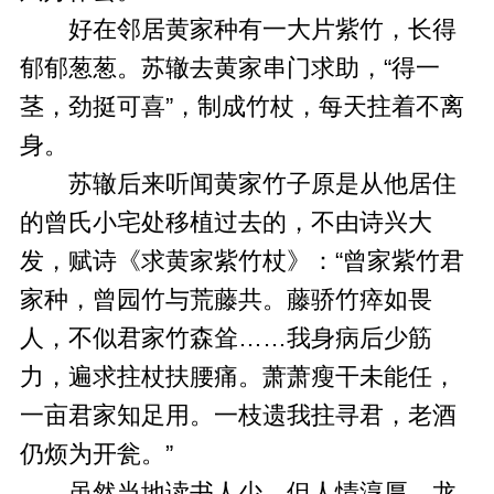
好在邻居黄家种有一大片紫竹，长得
郁郁葱葱。苏辙去黄家串门求助，“得一
茎，劲挺可喜”，制成竹杖，每天拄着不离
身。
苏辙后来听闻黄家竹子原是从他居住
的曾氏小宅处移植过去的，不由诗兴大
发，赋诗《求黄家紫竹杖》：“曾家紫竹君
家种，曾园竹与荒藤共。藤骄竹瘁如畏
人，不似君家竹森耸……我身病后少筋
力，遍求拄杖扶腰痛。萧萧瘦干未能任，
一亩君家知足用。一枝遗我拄寻君，老酒
仍烦为开瓮。”
虽然当地读书人少，但人情淳厚，龙