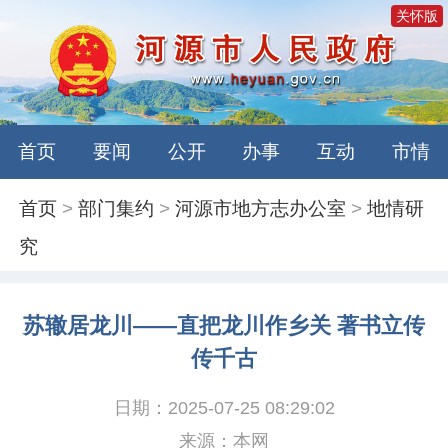
关怀版
首页
要闻
公开
办事
互动
市情
首页
>
部门集约
>
河源市地方志办公室
>
地情研
究
苏辙居龙川——直把龙川作乡关 著书立传
传千古
日期：2025-07-25 08:29:02
来源：本网