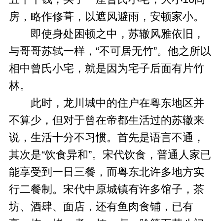
房，略作修葺，以遮风避雨，安顿家小。
即使身处困顿之中，苏辙风雅依旧，
与哥哥苏轼一样，“不可居无竹”。他之所以
相中曾氏小宅，就是因为宅子后面有片竹
林。
此时，龙川城中的住户在粤东地区并
不算少，但对于曾在帝都生活过的苏辙来
说，生活十分不习惯。首先是语言不通，
其次是“饮食异和”。宋代饮食，普通人家已
能享受到一日三餐，而粤东北许多地方实
行二餐制。宋代中原城镇有许多馆子，茶
坊、酒肆、面店，还有鱼肉食铺，已有