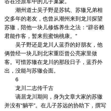
谷在泾原军中的儿子巢蒙。
潮州道士吴子野是苏轼、苏辙兄弟相
交多年的老友，也曾从潮州来到龙川探望
苏辙，陪他一块儿修炼养生之法：“辟谷赖
君能作客，暂来煎蜜饷桃康。”
吴子野还是龙川人蓝乔的好朋友，他
俩曾经一块儿到北宋重臣曾公亮家里做
客。可惜苏辙在龙川的那段日子，蓝乔外
出，没能与苏辙会面。
6
龙川二志传千古
谪居龙川期间，身为文章大家的苏辙
并没有“躺平”。在儿子苏远的协助下，撰写