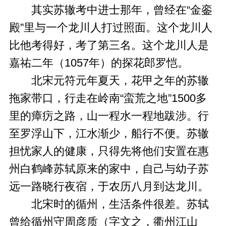
其实苏辙考中进士那年，曾经在“金銮
殿”里与一个龙川人打过照面。这个龙川人
比他考得好，考了第三名。这个龙川人是
嘉祐二年（1057年）的探花郎罗恺。
北宋元符元年夏天，花甲之年的苏辙
拖家带口，行走在岭南“蛮荒之地”1500多
里的瘴疠之路，山一程水一程地跋涉。行
至罗浮山下，江水渐少，船行不便。苏辙
担忧家人的健康，只得先将他们安置在惠
州白鹤峰苏轼原来的家中，自己与幼子苏
远一路晓行夜宿，于农历八月到达龙川。
北宋时的循州，生活条件很差。苏轼
曾给循州守周彦质（字文之，衢州江山