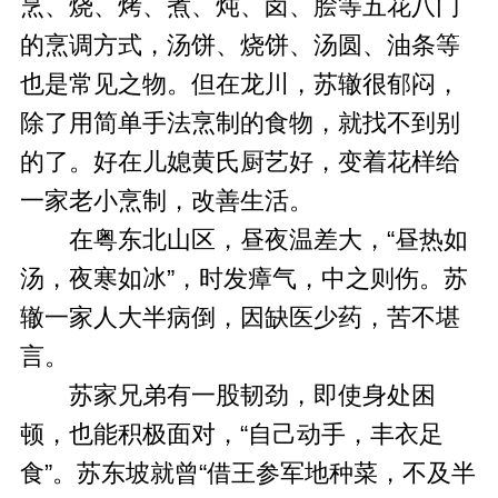
烹、烧、烤、煮、炖、卤、脍等五花八门
的烹调方式，汤饼、烧饼、汤圆、油条等
也是常见之物。但在龙川，苏辙很郁闷，
除了用简单手法烹制的食物，就找不到别
的了。好在儿媳黄氏厨艺好，变着花样给
一家老小烹制，改善生活。
在粤东北山区，昼夜温差大，“昼热如
汤，夜寒如冰”，时发瘴气，中之则伤。苏
辙一家人大半病倒，因缺医少药，苦不堪
言。
苏家兄弟有一股韧劲，即使身处困
顿，也能积极面对，“自己动手，丰衣足
食”。苏东坡就曾“借王参军地种菜，不及半