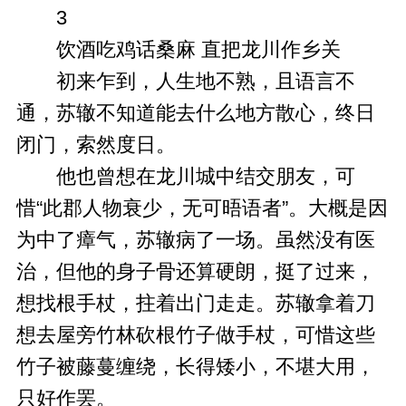
3
饮酒吃鸡话桑麻 直把龙川作乡关
初来乍到，人生地不熟，且语言不
通，苏辙不知道能去什么地方散心，终日
闭门，索然度日。
他也曾想在龙川城中结交朋友，可
惜“此郡人物衰少，无可晤语者”。大概是因
为中了瘴气，苏辙病了一场。虽然没有医
治，但他的身子骨还算硬朗，挺了过来，
想找根手杖，拄着出门走走。苏辙拿着刀
想去屋旁竹林砍根竹子做手杖，可惜这些
竹子被藤蔓缠绕，长得矮小，不堪大用，
只好作罢。