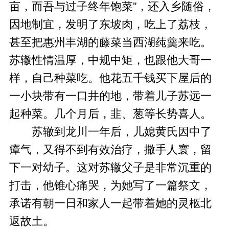
亩，而吾与过子终年饱菜”，还入乡随俗，
因地制宜，发明了东坡肉，吃上了荔枝，
甚至把惠州丰湖的藤菜当西湖莼羹来吃。
苏辙性情温厚，中规中矩，也跟他大哥一
样，自己种菜吃。他花五千钱买下屋后的
一小块带有一口井的地，带着儿子苏远一
起种菜。几个月后，韭、葱等长势喜人。
苏辙到龙川一年后，儿媳黄氏因中了
瘴气，又得不到有效治疗，撒手人寰，留
下一对幼子。这对苏辙父子是非常沉重的
打击，他锥心痛哭，为她写了一篇祭文，
承诺有朝一日和家人一起带着她的灵柩北
返故土。