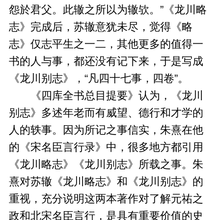
怨於君父。此辙之所以为辙欤。”《龙川略
志》完成后，苏辙意犹未尽，觉得《略
志》仅志平生之一二，其他更多的值得一
书的人与事，都还没有记下来，于是写成
《龙川别志》，“凡四十七事，四卷”。
《四库全书总目提要》认为，《龙川
别志》多述年老而有威望、德行和才学的
人的轶事。因为所记之事信实，朱熹在他
的《宋名臣言行录》中，很多地方都引用
《龙川略志》《龙川别志》所载之事。朱
熹对苏辙《龙川略志》和《龙川别志》的
重视，充分说明这两本著作对了解元祐之
政和北宋名臣言行，是具有重要价值的史