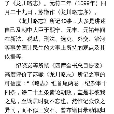
了《龙川略志》。元符二年（1099年）四
月二十九日，苏辙作《龙川略志序》。
《龙川略志》所记40事，大多是讲述
自己及朝中大臣于熙宁、元丰、元祐年间
在新法、税赋、刑法、选吏、外交、治河
等事关国计民生的大事上所持的观点及其
依据等。
纪晓岚等所撰《四库全书总目提要》
高度评价了苏辙《龙川略志》所记之事的
可信度：“《略志》惟首尾两卷，纪杂事十
四条，馀二十五条皆论朝政，盖是非彼我
之见，至谪居时犹不忘也。然惟记众议之
异同，而不似王安石、曾布诸日录动辄归