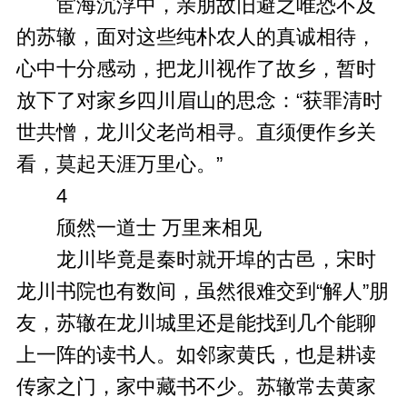
宦海沉浮中，亲朋故旧避之唯恐不及
的苏辙，面对这些纯朴农人的真诚相待，
心中十分感动，把龙川视作了故乡，暂时
放下了对家乡四川眉山的思念：“获罪清时
世共憎，龙川父老尚相寻。直须便作乡关
看，莫起天涯万里心。”
4
颀然一道士 万里来相见
龙川毕竟是秦时就开埠的古邑，宋时
龙川书院也有数间，虽然很难交到“解人”朋
友，苏辙在龙川城里还是能找到几个能聊
上一阵的读书人。如邻家黄氏，也是耕读
传家之门，家中藏书不少。苏辙常去黄家