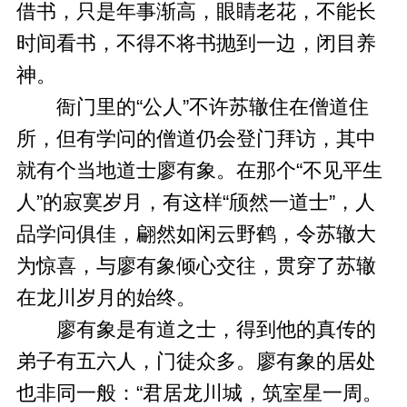
借书，只是年事渐高，眼睛老花，不能长
时间看书，不得不将书抛到一边，闭目养
神。
衙门里的“公人”不许苏辙住在僧道住
所，但有学问的僧道仍会登门拜访，其中
就有个当地道士廖有象。在那个“不见平生
人”的寂寞岁月，有这样“颀然一道士”，人
品学问俱佳，翩然如闲云野鹤，令苏辙大
为惊喜，与廖有象倾心交往，贯穿了苏辙
在龙川岁月的始终。
廖有象是有道之士，得到他的真传的
弟子有五六人，门徒众多。廖有象的居处
也非同一般：“君居龙川城，筑室星一周。