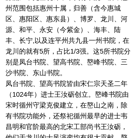
州范围包括惠州十属，归善（含今惠城
区、惠阳区、惠东县）、博罗、龙川、河
源、和平、永安（今紫金）、海丰、陆
丰、长宁,以及连平州共九县一州书院，在
龙川的就有5所，占比1/3强。这5所书院分
别是凤台书院、望高书院、嶅峰书院、三
沙书院、东山书院。
凤台书院、望高书院皆由宋仁宗天圣二年
（1024年）进士王汝砺创立。嶅峰书院由
宋时循州守梁克俊建立，在嶅山之南，除
有书院功能外，还祭祀循州最早的进士韦
昌明和官阶最高的北宋工部尚书王汝砺，
他们于龙川的士风演变均有很大贡献。嶅