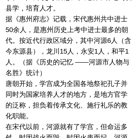
县学，培育人才。
据《惠州府志》记载，宋代惠州共中进士
50余人，是惠州历史上考中进士最多的朝
代。按近代行政区域分，其中河源6人（含
今东源县），龙川15人，永安1人，和平1
人。（据《历史的记忆 ——河源市人物与
名胜》统计）
唐朝开始，学宫成为全国各地祭祀孔子并
同时为国家培养人才的地方，是地方官学
的泛称，担负着传承文化、施行礼乐的教
化职能。
在宋代以前，河源就有了学宫，但命运多
舛，时因战火而毁，时因火患而圮。河源