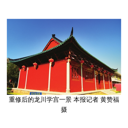
重修后的龙川学宫一景 本报记者 黄赞福
摄