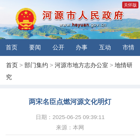
关怀版
首页
要闻
公开
办事
互动
市情
首页
>
部门集约
>
河源市地方志办公室
>
地情研
究
两宋名臣点燃河源文化明灯
日期：2025-06-25 09:39:11
来源：本网