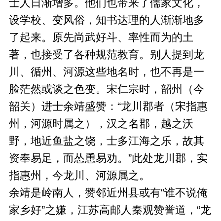
士人日渐增多。他们也带来了儒家文化，
设学校、变风俗，知书达理的人渐渐地多
了起来。原先尚武好斗、率性而为的土
著，也接受了各种规范教育。别人提到龙
川、循州、河源这些地名时，也不再是一
脸茫然或谈之色变。宋仁宗时，韶州（今
韶关）进士余靖盛赞：“龙川郡者（宋指惠
州，河源时属之），汉之名郡，越之沃
野，地近鱼盐之饶，士多江海之乐，故其
资奉易足，而怂恿易劝。”此处龙川郡，实
指惠州，今龙川、河源属之。
余靖是岭南人，赞邻近州县或有“谁不说俺
家乡好”之嫌，江苏高邮人秦观赞誉道，“龙