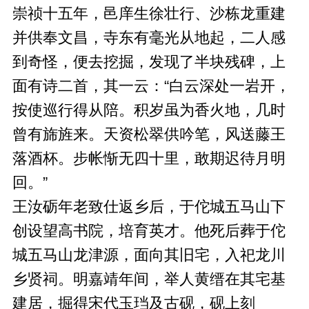
崇祯十五年，邑庠生徐壮行、沙栋龙重建
并供奉文昌，寺东有毫光从地起，二人感
到奇怪，便去挖掘，发现了半块残碑，上
面有诗二首，其一云：“白云深处一岩开，
按使巡行得从陪。积岁虽为香火地，几时
曾有旆旌来。天资松翠供吟笔，风送藤王
落酒杯。步帐惭无四十里，敢期迟待月明
回。”
王汝砺年老致仕返乡后，于佗城五马山下
创设望高书院，培育英才。他死后葬于佗
城五马山龙津源，面向其旧宅，入祀龙川
乡贤祠。明嘉靖年间，举人黄缙在其宅基
建居，掘得宋代玉珰及古砚，砚上刻