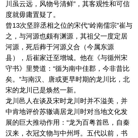
川虽云远，风物号清鲜”，其客观性和可信
度就毋庸置疑了。
曾13次坚辞丞相之位的宋代“岭南儒宗”崔与
之，与河源也颇有渊源，其祖父一度定居
河源，死后葬于河源义合（今属东源
县），后崔家迁至增城。他在《与循州宋
守书》里赞道：“循为南中佳郡，今非昔比
矣。”与南汉、唐或更早时期的龙川比，北
宋的龙川已是焕然一新。
龙川邑人在谈及宋时龙川时并不溢美，并
中肯地评价苏辙谪居龙川时对当地文化发
展的巨大推动作用：“龙为百粤首邑，自秦
汉来，衣冠文物与中州埒。五代以前，书