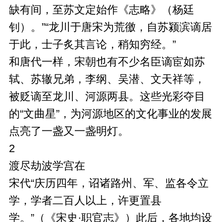
缺有间，至苏文定始作《志略》（杨廷
钊）。”“龙川于唐宋为荒徼，自苏颍滨谪居
于此，士子炙其言论，稍知穷经。”
和唐代一样，宋朝也有不少名臣谪宦如苏
轼、苏辙兄弟，李纲、吴潜、文天祥等，
被贬谪至龙川、河源两县。这些光彩夺目
的“文曲星”，为河源地区的文化事业的发展
点亮了一盏又一盏明灯。
2
渡尽劫波学宫在
宋代“庆历四年，诏诸路州、军、监各令立
学，学者二百人以上，许更置县
学。”（《宋史·职官志》）此后，各地均设