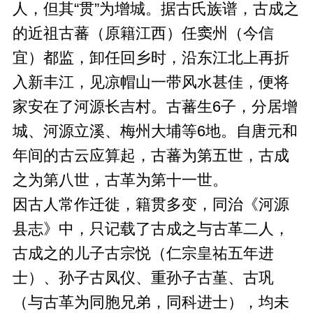
人，但其“贯”为增城。据古氏族谱，古成之
的近祖古蕃（原籍江西）任窦州（今信
宜）都监，卸任回乡时，沿东江北上再折
入新丰江，见凉帽山一带风水甚佳，便将
家安在了河源长吉村。古蕃生6子，分居增
城、河源立溪、梅州大埔等6地。自唐元和
年间的古云应算起，古蕃为第五世，古成
之为第八世，古革为第十一世。
因古人常作迁徙，籍贯多变，同治《河源
县志》中，只记载了古成之与古革二人，
古成之的儿子古宗悦（仁宗皇祐五年进
士）、孙子古凤仪、重孙子古堇、古巩
（与古革为同胞兄弟，同科进士），均未