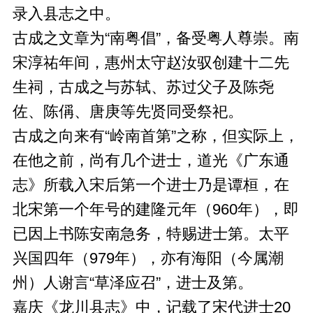
录入县志之中。
古成之文章为“南粤倡”，备受粤人尊崇。南
宋淳祐年间，惠州太守赵汝驭创建十二先
生祠，古成之与苏轼、苏过父子及陈尧
佐、陈偁、唐庚等先贤同受祭祀。
古成之向来有“岭南首第”之称，但实际上，
在他之前，尚有几个进士，道光《广东通
志》所载入宋后第一个进士乃是谭桓，在
北宋第一个年号的建隆元年（960年），即
已因上书陈安南急务，特赐进士第。太平
兴国四年（979年），亦有海阳（今属潮
州）人谢言“草泽应召”，进士及第。
嘉庆《龙川县志》中，记载了宋代进士20