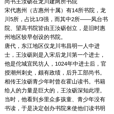
尚书王汝砺在龙川建两所书院
宋代惠州（古惠州十属）有14所书院，龙
川5所，占比1/3强，而其中2所——凤台书
院、望高书院皆由王汝砺创立，是旧时惠
州地区较早创设的书院。
唐代，东江地区仅龙川韦昌明一人中进
士，王汝砺则是入宋后龙川第一个进士，
他是佗城宜民坊人，1024年中进士后，官
授潮州刺史，颇有政绩，后升工部尚书。
相传王汝砺青少年时曾在霍山读书。书籍
给人的力量是巨大的，王汝砺深知此理。
当时，他看到乡里众多孩童、青少年没有
书读，于是决定创办书院来使他们读书明