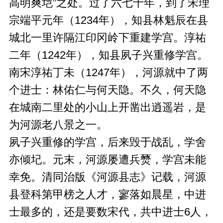
高明爽垲”之处。过了六七十年，到了宋理
宗端平元年（1234年），知县林魁辰在县
城北一里许隔江印冈岭下重建学宫。淳祐
二年（1242年），知县夙子兴重修学宫。
南宋淳祐丁未（1247年），河源就中了两
个进士：林佑仁与何天隐。不久，何天隐
在城南二里处的小山上开凿出逍遥岩，是
为河源老八景之一。
夙子兴重修的学宫，后来毁于战乱，学舍
亦倾圮。元末，河源屡遭兵燹，学宫未能
幸免。清同治版《河源县志》记载，河源
县登科第甲榜之人才，寥落如晨星，中进
士最多的，还是要数宋代，共中进士6人，