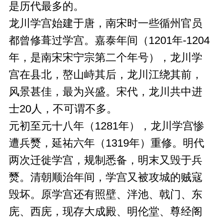
是历代最多的。
龙川学宫始建于唐，南宋时一些循州官员
都曾修葺过学宫。嘉泰年间（1201年-1204
年，是南宋宋宁宗第二个年号），龙川学
宫在县北，嶅山峙其后，龙川江绕其前，
风景甚佳，最为兴盛。宋代，龙川共中进
士20人，不可谓不多。
元初至元十八年（1281年），龙川学宫惨
遭兵燹，延祐六年（1319年）重修。明代
两次迁徙学宫，规制悉备，明末又毁于兵
燹。清朝顺治年间，学宫又被攻城的贼寇
毁坏。原学宫还有照壁、泮池、戟门、东
庑、西庑，现存大成殿、明伦堂、尊经阁