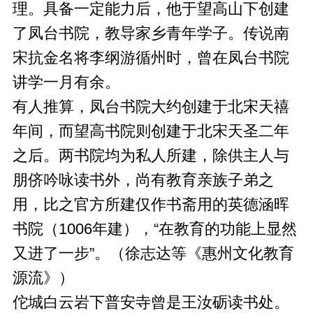
理。具备一定能力后，他于望高山下创建
了凤台书院，教导家乡青年学子。传说南
宋抗金名将李纲游循州时，曾在凤台书院
讲学一月有余。
有人推算，凤台书院大约创建于北宋天禧
年间，而望高书院则创建于北宋天圣二年
之后。两书院均为私人所建，除供主人与
朋侪吟咏读书外，尚有教育亲族子弟之
用，比之官方所建仅作书斋用的英德涵晖
书院（1006年建），“在教育的功能上显然
又进了一步”。（徐志达等《惠州文化教育
源流》）
佗城白云岩下普安寺曾是王汝砺读书处。