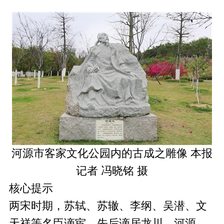
河源市客家文化公园内的古成之雕像 本报
记者 冯晓铭 摄
核心提示
两宋时期，苏轼、苏辙、李纲、吴潜、文
天祥等名臣谪宦，先后谪居龙川、河源。