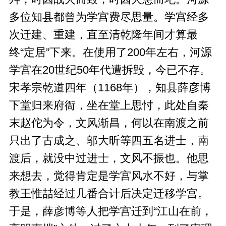
多位知县都曾为学宫费尽思量。学宫经多
次迁建、重建，直至清乾隆年间才算最
终“定居”下来。在使用了200年左右，河源
学宫在20世纪50年代遭拆毁，今已不存。
宋孝宗乾道四年（1168年），知县薛彦博
下堂归来府衙，坐在堂上思忖，此处自秦
末赵佗为令，文风渐昌，何以在南渡之前
只出了古成之、邬大昕等四五名进士，南
渡后，就没中过进士，文风不振也。他思
来想去，觉得肯定是学宫风水不好，与掌
教王惟喆经过几番合计后决定迁移学宫。
于是，薛彦博等人把学宫迁到“江山在前，