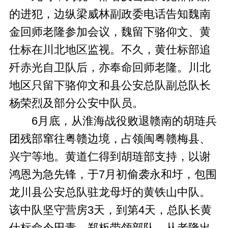
的进犯，边纵梁威林副政委电话告知魏南
金回师老隆参加会议，魏留下骆仰文、黄
仕标在川北地区监视。不久，黄仕标部追
歼赤光自卫队后，亦奉命回师老隆。川北
地区只留下骆仰文和县公安总队副总队长
杨荣烈及部分公安中队员。
6月底，从淮海战役败退赣南的胡琏兵
团残部窜往粤赣边境，占领闽粤赣梅县、
兴宁等地。黄道仁得到胡琏部支持，以谢
鸿恩为急先锋，于7月初偷袭永和圩，包围
龙川县公安总队驻龙母圩的黄铁山中队。
该中队坚守营房3天，到第4天，总队长黄
仕标命令田青、郑板带领部队，从老隆出