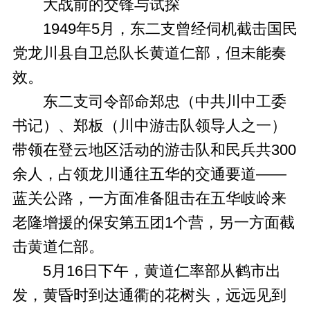
大战前的交锋与试探
1949年5月，东二支曾经伺机截击国民
党龙川县自卫总队长黄道仁部，但未能奏
效。
东二支司令部命郑忠（中共川中工委
书记）、郑板（川中游击队领导人之一）
带领在登云地区活动的游击队和民兵共300
余人，占领龙川通往五华的交通要道——
蓝关公路，一方面准备阻击在五华岐岭来
老隆增援的保安第五团1个营，另一方面截
击黄道仁部。
5月16日下午，黄道仁率部从鹤市出
发，黄昏时到达通衢的花树头，远远见到