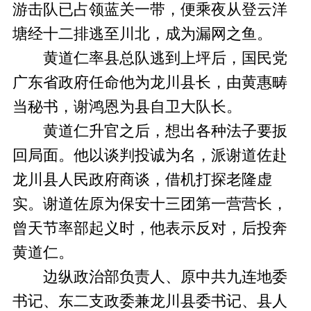
游击队已占领蓝关一带，便乘夜从登云洋
塘经十二排逃至川北，成为漏网之鱼。
黄道仁率县总队逃到上坪后，国民党
广东省政府任命他为龙川县长，由黄惠畴
当秘书，谢鸿恩为县自卫大队长。
黄道仁升官之后，想出各种法子要扳
回局面。他以谈判投诚为名，派谢道佐赴
龙川县人民政府商谈，借机打探老隆虚
实。谢道佐原为保安十三团第一营营长，
曾天节率部起义时，他表示反对，后投奔
黄道仁。
边纵政治部负责人、原中共九连地委
书记、东二支政委兼龙川县委书记、县人