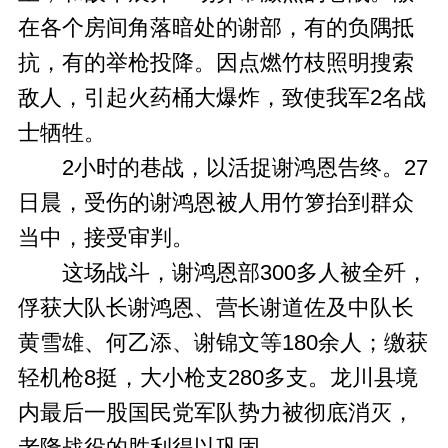
在各个房间角落暗处的谢部，有的负隅抵
抗，有的举枪投降。因点燃竹枝照明搜索
敌人，引起火药桶大爆炸，致使我军2名战
士牺牲。
2小时的巷战，以活捉谢鸿恩告终。27
日晨，受伤的谢鸿恩被人用竹箩抬到群众
当中，接受审判。
这场战斗，谢鸿恩部300多人被全歼，
俘获大队长谢鸿恩、营长谢道佐及中队长
黄雪雄、何乙添、谢锦文等180余人；缴获
轻机枪8挺，大小枪支280多支。龙川县境
内最后一股国民党军队势力被彻底消灭，
老隆战役的胜利得以巩固。