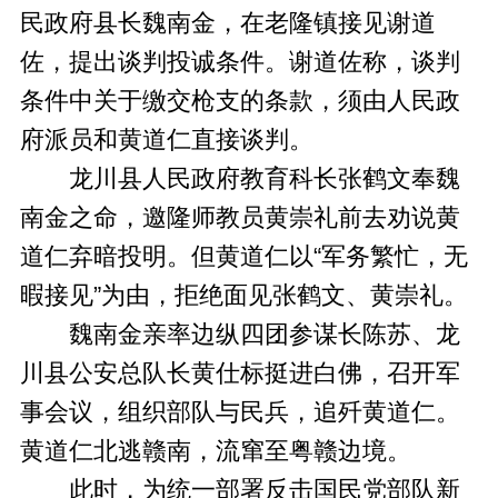
民政府县长魏南金，在老隆镇接见谢道
佐，提出谈判投诚条件。谢道佐称，谈判
条件中关于缴交枪支的条款，须由人民政
府派员和黄道仁直接谈判。
龙川县人民政府教育科长张鹤文奉魏
南金之命，邀隆师教员黄崇礼前去劝说黄
道仁弃暗投明。但黄道仁以“军务繁忙，无
暇接见”为由，拒绝面见张鹤文、黄崇礼。
魏南金亲率边纵四团参谋长陈苏、龙
川县公安总队长黄仕标挺进白佛，召开军
事会议，组织部队与民兵，追歼黄道仁。
黄道仁北逃赣南，流窜至粤赣边境。
此时，为统一部署反击国民党部队新