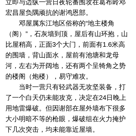
立即与边纵一营日夜轮番围攻在葛布岭邓
宏昌屋负隅顽抗的谢鸿恩部。
邓屋属东江地区俗称的“地主楼角
（阁）”，石灰墙到顶，屋后有山环抱，山
比屋稍高，正面3个大门，前面有1.6米高
的围墙，背山面水，屋前有池塘和龙母
河，左右为开阔地，还有两个呈犄角之势
的楼阁（炮楼），易守难攻。
当时一营只有轻武器无攻坚装备，打
了一个白天仍未能攻克，决定在24日晚上
用地雷爆破。但因谢部在屋外墙布下很多
大小明暗不等的枪眼，爆破组在火力掩护
下几次突击，均未能靠近屋墙。