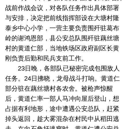
战前作战会议，对各队任务作出具体部署
与安排，决定把前线指挥部设在大塘村隆
泰乡中心小学，一营主要负责围歼驻葛布
岭的谢鸿恩部，县公安总队围歼驻藕丝塘
村的黄道仁部，当地铁场区政府副区长黄
刚负责后勤和民兵支前工作。
23日晚，各部队已秘密完成包围敌人
任务。24日拂晓，龙母战斗打响。黄道仁
部分驻在藕丝塘村各农舍。被枪声惊醒
后，黄道仁率一部人马冲向屋后登山，想
占据有利地形，途中遭遇公安总队，赶紧
掉头返回，趁大雾混杂在村民中从稻田逃
走。在向石角圩逃窜时，黄道仁遭公安总