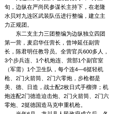
旬，边纵在严尚民参谋长主持下，在老隆
水贝对九连区武装队伍进行整编，建立主
力正规团。
东二支主力三团整编为边纵独立四团
第一营，麦启华任营长，曾坤延任副营
长，陈君明任教导员。全营官兵600多人，
3个步兵连、1个机炮连、营部1个副官室
（军需）1个卫生队，每个连4—6挺轻机
枪、2门火箭筒、2门六零炮，步枪都是
美、德、日造，战士配2枚日式手榴弹；机
炮连配2门德造迫击炮、2门火箭筒、2门六
零炮、2挺德国造马克申重机枪。
当年6月，龙川县人民政府成立后，各