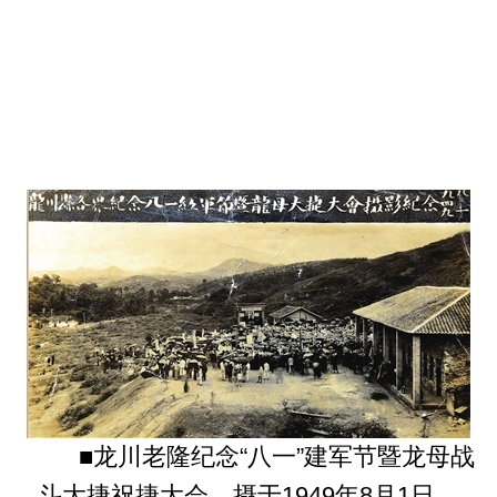
■龙川老隆纪念“八一”建军节暨龙母战
斗大捷祝捷大会。摄于1949年8月1日。