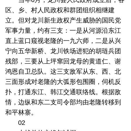
区、乡、村人民政权和群团组织相继建
立。但对龙川新生政权产生威胁的国民党
军事力量，约有三支：一是从河源沿东江
直上蓝口窥视老隆的一九六师，二是从兴
宁向五华新桥、龙川铁场进犯的胡琏兵团
残部，三要从上坪窜回龙母的黄道仁、谢
鸿恩自卫总队。这三支敌军从东、西、北
三面形成对老隆的大弧形包围圈，伺机反
扑，打通东江、韩江交通联络线。根据敌
情，边纵和东二支司令部均由老隆转移到
和平林寨。
02