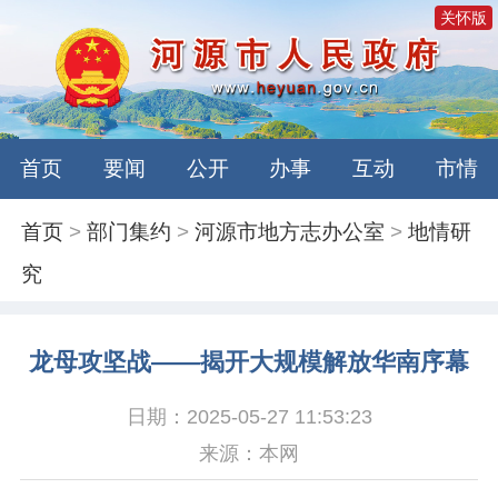
关怀版
首页
要闻
公开
办事
互动
市情
首页
>
部门集约
>
河源市地方志办公室
>
地情研
究
龙母攻坚战——揭开大规模解放华南序幕
日期：2025-05-27 11:53:23
来源：本网