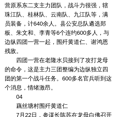
营原系东二支主力团队，战斗力很强，辖
珠江队、桂林队、云南队、九江队等，满
员装备，计640余人。县公安总队遴选郑
板、朱文和、李青等6个连约600多人，与
边纵四团一营一起，围歼黄道仁、谢鸿恩
残敌。
四团一营在老隆水贝接到了攻打龙母
的命令，这是主力三团整编为边纵独立四
团的第一个战斗任务。600多名官兵听到这
个消息，情绪激昂。
04
藕丝塘村围歼黄道仁
7月22日，参谋长陈苏在龙母白佛召开