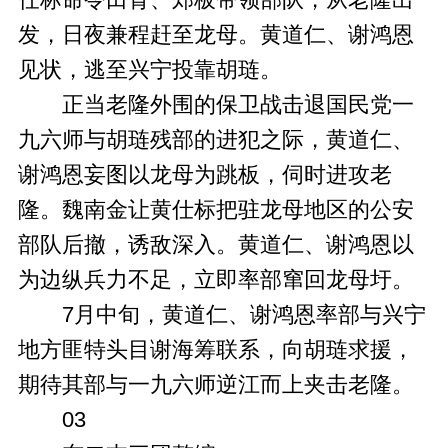
发，日夜兼程赶至龙母。黄道仁、谢鸿恩
见状，逃至兴宁投靠胡琏。
正当老隆外围的保卫战击退国民党一
九六师与胡琏残部的进犯之际，黄道仁、
谢鸿恩妄图以龙母为跳板，伺时进攻老
隆。魏南金让黄仕标把驻龙母地区的公安
部队后撤，诱敌深入。黄道仁、谢鸿恩以
为边纵兵力不足，立即率部窜回龙母圩。
7月中旬，黄道仁、谢鸿恩率部与兴宁
地方匪特头目谢海筹联系，向胡琏求援，
期待其部与一九六师逆江而上夹击老隆。
03