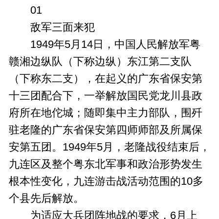
01
敌军三面来犯
1949年5月14日，中国人民解放军粤
赣湘边纵队（下称边纵）东江第二支队
（下称东二支），在起义的广东省保安第
十三团配合下，一举解放国民党龙川县政
府所在地佗城；随即集中主力部队，围歼
驻老隆的广东省保安第四师师部及所属保
安第五团。1949年5月，老隆战役结束后，
九连区及整个粤东北军事和政治形势发生
根本性变化，九连游击战活动范围的10多
个县先后解放。
为适应大兵团阵地战的要求，6月上