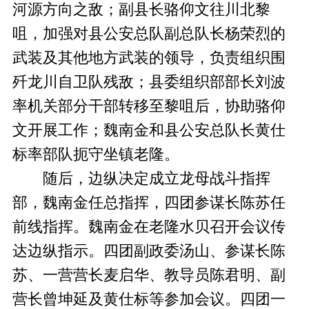
河源方向之敌；副县长骆仰文往川北黎
咀，加强对县公安总队副总队长杨荣烈的
武装及其他地方武装的领导，负责组织围
歼龙川自卫队残敌；县委组织部部长刘波
率机关部分干部转移至黎咀后，协助骆仰
文开展工作；魏南金和县公安总队长黄仕
标率部队扼守坐镇老隆。
随后，边纵决定成立龙母战斗指挥
部，魏南金任总指挥，四团参谋长陈苏任
前线指挥。魏南金在老隆水贝召开会议传
达边纵指示。四团副政委汤山、参谋长陈
苏、一营营长麦启华、教导员陈君明、副
营长曾坤延及黄仕标等参加会议。四团一