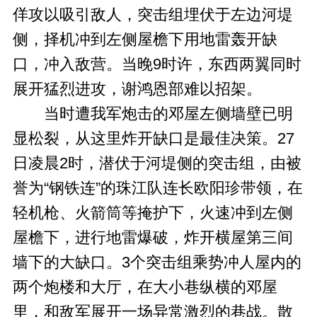
佯攻以吸引敌人，突击组埋伏于左边河堤
侧，择机冲到左侧屋檐下用地雷轰开缺
口，冲入敌营。当晚9时许，东西两翼同时
展开猛烈进攻，谢鸿恩部难以招架。
当时遭我军炮击的邓屋左侧墙壁已明
显松裂，从这里炸开缺口是最佳决策。27
日凌晨2时，潜伏于河堤侧的突击组，由被
誉为“钢铁连”的珠江队连长欧阳珍带领，在
轻机枪、火箭筒等掩护下，火速冲到左侧
屋檐下，进行地雷爆破，炸开横屋第三间
墙下的大缺口。3个突击组乘势冲人屋内的
两个炮楼和大厅，在大小巷纵横的邓屋
里，和敌军展开一场异常激烈的巷战。散