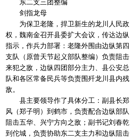
东二支三团整编
剑指龙母
为保卫老隆，捍卫新生的龙川人民政
权，魏南金召开县委扩大会议，传达边纵
指示，作兵力部署：老隆外围由边纵第四
支队（原曾天节起义部队整编）负责阻击
来犯之敌，边纵四团部分主力、县公安总
队和各区常备民兵等负责围歼龙川县内残
敌。
县主要领导作了具体分工：副县长郑
风（郑子明）到鹤市，负责配合边纵部队
阻击五华、兴宁方向之敌；副书记刘春乾
到佗城，负责协助东二支主力和边纵阻击