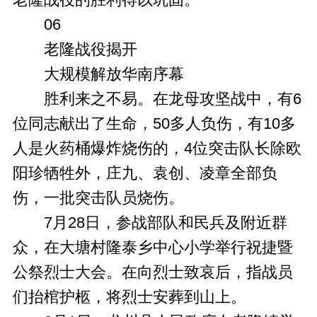
06
老隆战役揭开
大规模解放华南序幕
胜利来之不易。在龙母攻坚战中，有6
位同志献出了生命，50多人负伤，有10多
人是火药桶爆炸烧伤的，4位突击队长除欧
阳珍牺牲外，庄九、袁创、凌章全部负
伤，一批突击队员烧伤。
7月28日，参战部队和民兵及附近群
众，在大塘村隆泰乡中心小学举行祝捷暨
公祭烈士大会。在向烈士致哀后，指战员
们抬棺护柩，将烈士安葬到山上。