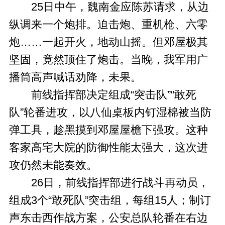
25日中午，魏南金应陈苏请求，从边
纵调来一个炮排。迫击炮、重机枪、六零
炮……一起开火，地动山摇。但邓屋极其
坚固，竟然顶住了炮击。当晚，我军用广
播筒高声喊话劝降，未果。
前线指挥部决定组成“突击队”“敢死
队”轮番进攻，以八仙桌板内钉湿棉被当防
弹工具，趁黑摸到邓屋屋檐下强攻。这种
客家高宅大院的防御性能太强大，这次进
攻仍然未能奏效。
26日，前线指挥部进行战斗再动员，
组成3个“敢死队”突击组，每组15人；制订
声东击西作战方案，公安总队轮番在右边