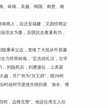
南、岭南、吴越、闽国、南楚、南
南商人，后迁至福建，又因经商定
韦宙侄女为妻，后因抗击黄巢有功，
隐秉承父志，笼络了大批从中原避
合力经营岭南，“定吉凶礼法，立学
力。刘隐死后，刘䶮接位，上表梁
越，升广州为“兴王府”，辖29州
。当时祯州节度使共辖归善、海丰、博
邻，边烽无警”。他还任用文人任