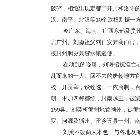
破碎，相继出现定都于开封和洛阳的
汉、南平、北汉等10个政权割据一
今广东、海南、广西东部及贵州、
居广州。刘隐祖父刘仁安弃商而官
授封州刺史兼贺水镇遏使。
在动乱的晚唐，刘谦招抚流亡者，
乱而来的士人、回不去的唐朝地方官
校，开贡举，设铨选，一依唐制，百
朝，求加四邻都统，封南越王，被梁
159县。刘䶮析循州地置祯州，徙
罗、河源及循州、雷乡五县一州。南汉后
刘䶮不改商人本色，与各地及海外