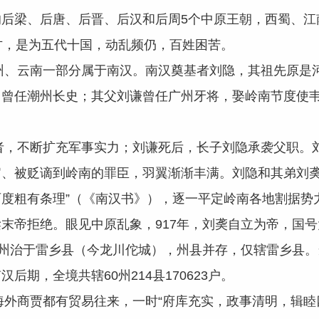
后梁、后唐、后晋、后汉和后周5个中原王朝，西蜀、江
方，是为五代十国，动乱频仍，百姓困苦。
云南一部分属于南汉。南汉奠基者刘隐，其祖先原是河
，曾任潮州长史；其父刘谦曾任广州牙将，娶岭南节度使
不断扩充军事实力；刘谦死后，长子刘隐承袭父职。刘
、被贬谪到岭南的罪臣，羽翼渐渐丰满。刘隐和其弟刘䶮
度粗有条理”（《南汉书》），逐一平定岭南各地割据势
末帝拒绝。眼见中原乱象，917年，刘䶮自立为帝，国号大
循州治于雷乡县（今龙川佗城），州县并存，仅辖雷乡县
期，全境共辖60州214县170623户。
商贾都有贸易往来，一时“府库充实，政事清明，辑睦四