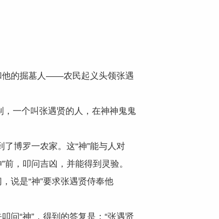
和他的掘墓人——农民起义头领张遇
，一个叫张遇贤的人，在神神鬼鬼
到了博罗一农家。这“神”能与人对
神”前，叩问吉凶，并能得到灵验。
闻，说是“神”要求张遇贤侍奉他
问“神”，得到的答复是：“张遇贤