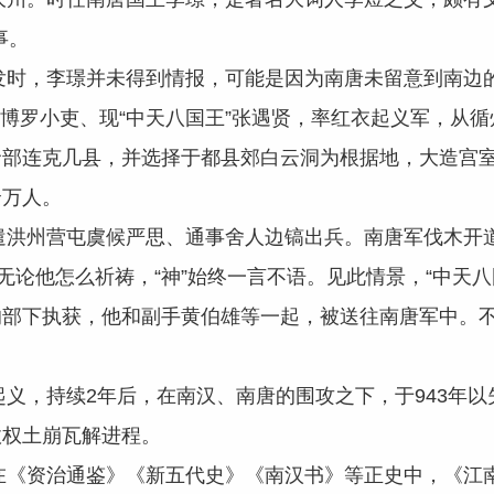
事。
，李璟并未得到情报，可能是因为南唐未留意到南边的
罗小吏、现“中天八国王”张遇贤，率红衣起义军，从循
贤部连克几县，并选择于都县郊白云洞为根据地，大造宫
余万人。
州营屯虞候严思、通事舍人边镐出兵。南唐军伐木开道
无论他怎么祈祷，“神”始终一言不语。见此情景，“中天八
的部下执获，他和副手黄伯雄等一起，被送往南唐军中。
，持续2年后，在南汉、南唐的围攻之下，于943年以
政权土崩瓦解进程。
资治通鉴》《新五代史》《南汉书》等正史中，《江