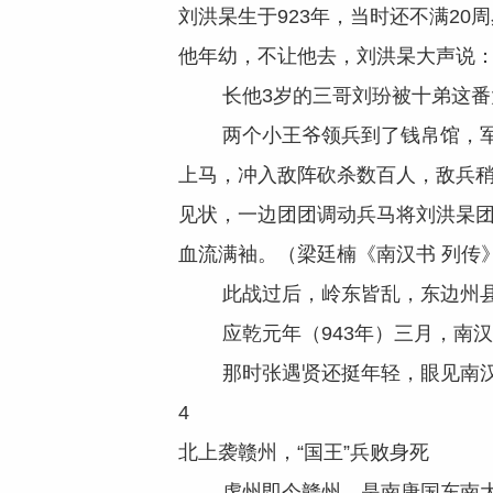
刘洪杲生于923年，当时还不满2
他年幼，不让他去，刘洪杲大声说：
长他3岁的三哥刘玢被十弟这番大
两个小王爷领兵到了钱帛馆，军士
上马，冲入敌阵砍杀数百人，敌兵
见状，一边团团调动兵马将刘洪杲
血流满袖。（梁廷楠《南汉书 列传
此战过后，岭东皆乱，东边州县
应乾元年（943年）三月，南汉派
那时张遇贤还挺年轻，眼见南汉兵临
4
北上袭赣州，“国王”兵败身死
虔州即今赣州，是南唐国东南大州