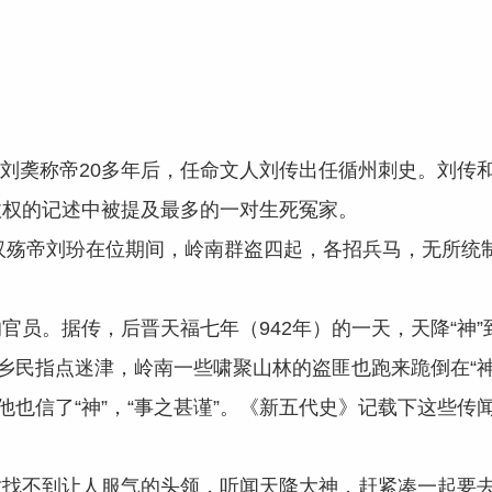
。
刘䶮称帝20多年后，任命文人刘传出任循州刺史。刘传
政权的记述中被提及最多的一对生死冤家。
帝刘玢在位期间，岭南群盗四起，各招兵马，无所统制
员。据传，后晋天福七年（942年）的一天，天降“神”
为乡民指点迷津，岭南一些啸聚山林的盗匪也跑来跪倒在“
他也信了“神”，“事之甚谨”。《新五代史》记载下这些传
找不到让人服气的头领，听闻天降大神，赶紧凑一起要去叩