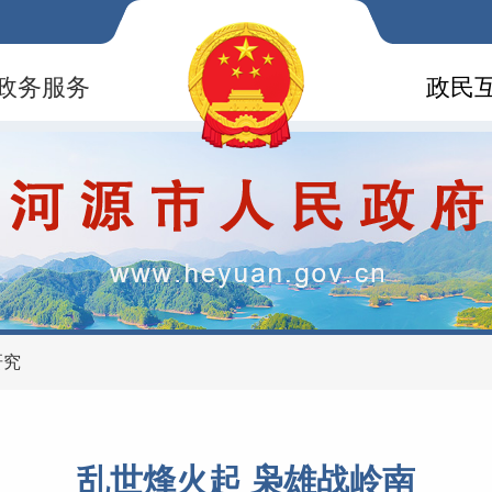
政务服务
政民
研究
乱世烽火起 枭雄战岭南