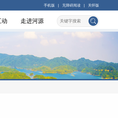
手机版
|
无障碍阅读
|
关怀版
互动
走进河源