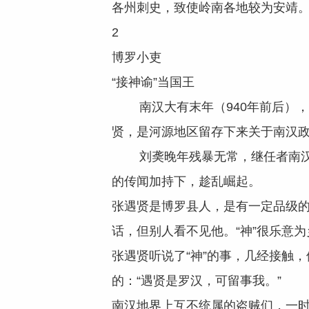
各州刺史，致使岭南各地较为安靖
2
博罗小吏
“接神谕”当国王
南汉大有末年（940年前后），
贤，是河源地区留存下来关于南汉
刘䶮晚年残暴无常，继任者南汉殇
的传闻加持下，趁乱崛起。
张遇贤是博罗县人，是有一定品级的官
话，但别人看不见他。“神”很乐意
张遇贤听说了“神”的事，几经接触，
的：“遇贤是罗汉，可留事我。”
南汉地界上互不统属的盗贼们，一时