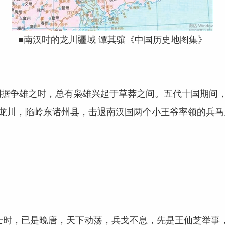
■南汉时的龙川疆域 谭其骧《中国历史地图集》
据争雄之时，总有枭雄兴起于草莽之间。五代十国期间，
占龙川，陷岭东诸州县，击退南汉国两个小王爷率领的兵
。
，已是晚唐，天下动荡，兵戈不息，先是王仙芝举事，