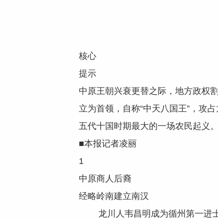
核心
提示
中原王朝兴衰更替之际，地方政权割
立为首领，自称“中天八国王”，攻
五代十国时期最大的一场农民起义
■本报记者凌丽
1
中原商人后裔
经略岭南建立南汉
龙川人韦昌明成为循州第一进士时