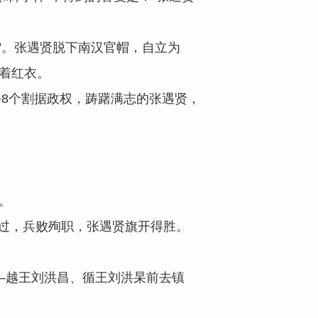
。张遇贤脱下南汉官帽，自立为
皆着红衣。
8个割据政权，踌躇满志的张遇贤，
。
过，兵败殉职，张遇贤旗开得胜。
越王刘洪昌、循王刘洪杲前去镇