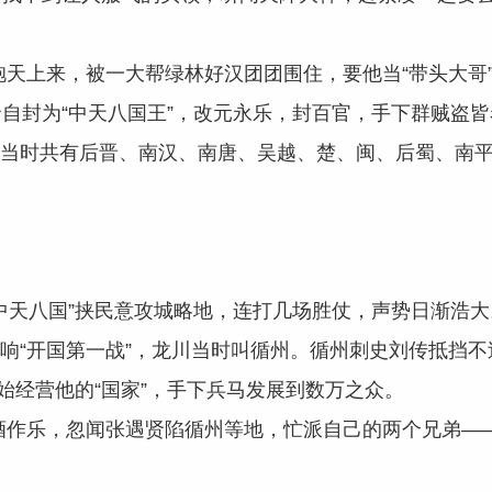
上来，被一大帮绿林好汉团团围住，要他当“带头大哥”
自封为“中天八国王”，改元永乐，封百官，手下群贼盗
当时共有后晋、南汉、南唐、吴越、楚、闽、后蜀、南平
中天八国”挟民意攻城略地，连打几场胜仗，声势日渐浩大
“开国第一战”，龙川当时叫循州。循州刺史刘传抵挡不
始经营他的“国家”，手下兵马发展到数万之众。
乐，忽闻张遇贤陷循州等地，忙派自己的两个兄弟——