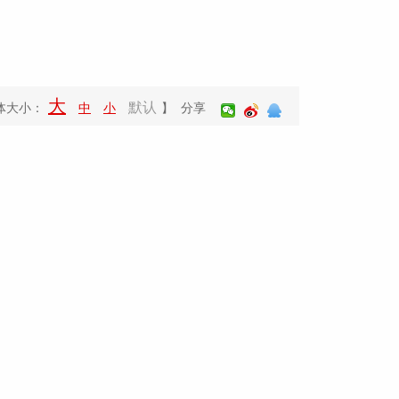
大
默认
体大小：
中
小
】 分享