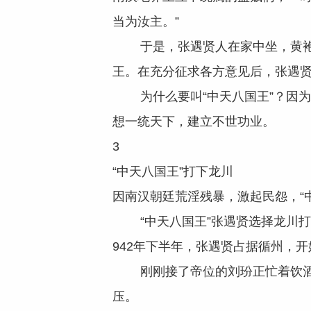
当为汝主。”
于是，张遇贤人在家中坐，黄袍天
王。在充分征求各方意见后，张遇贤
为什么要叫“中天八国王”？因为
想一统天下，建立不世功业。
3
“中天八国王”打下龙川
因南汉朝廷荒淫残暴，激起民怨，“
“中天八国王”张遇贤选择龙川打响
942年下半年，张遇贤占据循州，开
刚刚接了帝位的刘玢正忙着饮酒作
压。