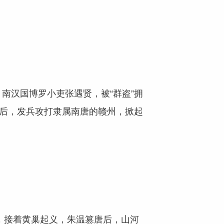
南汉国博罗小吏张遇贤，被“群盗”拥
马后，发兵攻打隶属南唐的赣州，掀起
接着黄巢起义，朱温篡唐后，山河