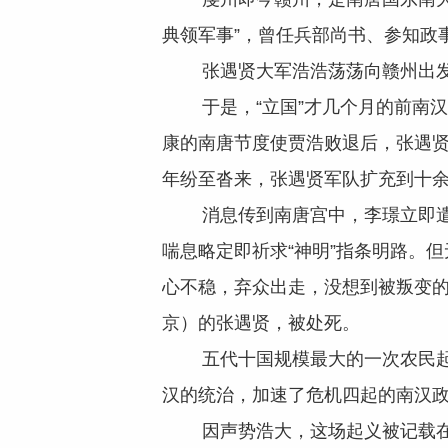
典领军事”，曾任兵部尚书、参知政
张遇贤大军浩浩荡荡向赣州出发时
于是，“立国”才几个月的前南汉博
康的南唐节度使贾浩败退后，张遇
年纷至沓来，张遇贤军队扩充到十
消息传到南唐宫中，李璟立即遣洪
喘息略定即祈求“神明”指条明路。但
心不稳，弃众出走，没想到被叛变
京）的张遇贤，被处死。
五代十国规模最大的一次农民起义
汉的统治，加速了危机四起的南汉
因声势浩大，这场起义被记载在《