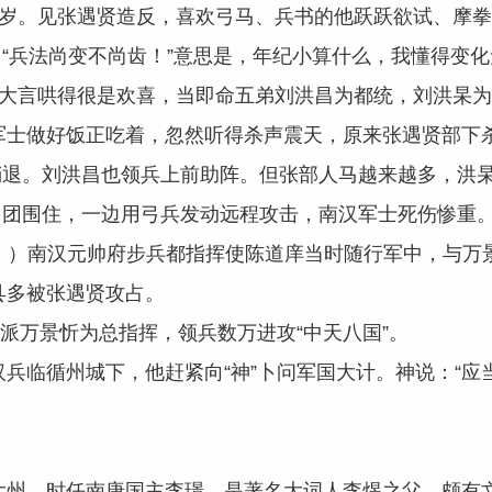
0周岁。见张遇贤造反，喜欢弓马、兵书的他跃跃欲试、摩
“兵法尚变不尚齿！”意思是，年纪小算什么，我懂得变
言哄得很是欢喜，当即命五弟刘洪昌为都统，刘洪杲为
做好饭正吃着，忽然听得杀声震天，原来张遇贤部下杀
稍退。刘洪昌也领兵上前助阵。但张部人马越来越多，洪
团团围住，一边用弓兵发动远程攻击，南汉军士死伤惨重
》）南汉元帅府步兵都指挥使陈道庠当时随行军中，与万
多被张遇贤攻占。
万景忻为总指挥，领兵数万进攻“中天八国”。
循州城下，他赶紧向“神”卜问军国大计。神说：“应当
。时任南唐国主李璟，是著名大词人李煜之父，颇有文