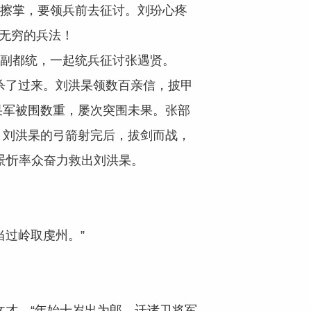
拳擦掌，要领兵前去征讨。刘玢心疼
化无穷的兵法！
副都统，一起统兵征讨张遇贤。
了过来。刘洪杲领数百亲信，披甲
杲军被围数重，屡次突围未果。张部
。刘洪杲的弓箭射完后，拔剑而战，
景忻率众奋力救出刘洪杲。
过岭取虔州。”
才，“年始十岁出为郎，迁诸卫将军