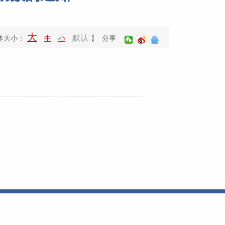
大
默认
体大小：
中
小
】 分享