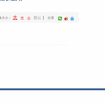
大
默认
体大小：
中
小
】 分享