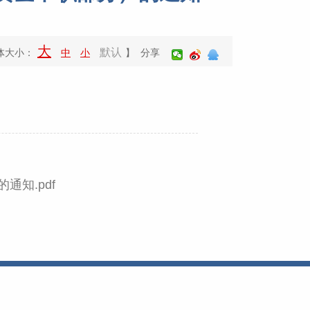
大
默认
体大小：
中
小
】 分享
通知.pdf