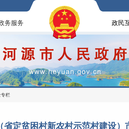
政务服务
政民
金专栏
（省定贫困村新农村示范村建设）