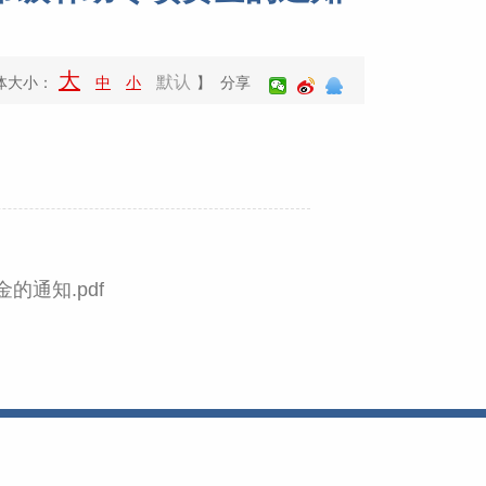
大
默认
体大小：
中
小
】 分享
的通知.pdf