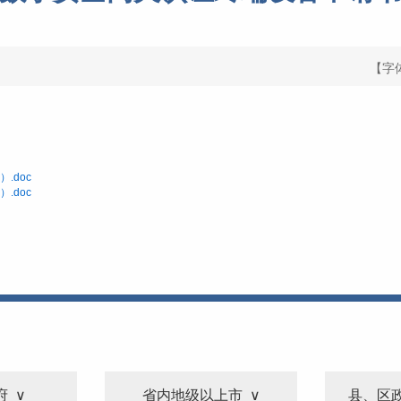
【字
.doc
.doc
府
省内地级以上市
县、区