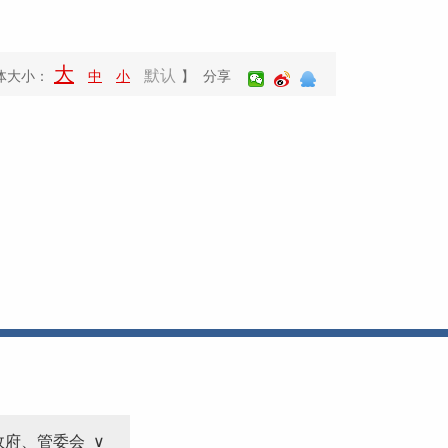
大
默认
体大小：
中
小
】 分享
政府、管委会