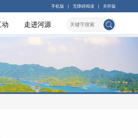
手机版
|
无障碍阅读
|
关怀版
互动
走进河源
书