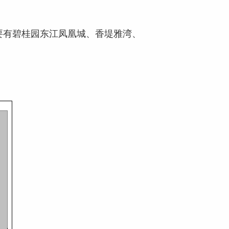
。主要有碧桂园东江凤凰城、香堤雅湾、