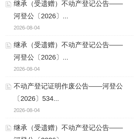
继承（受遗赠）不动产登记公告——
河登公〔2026〕...
2026-08-04
继承（受遗赠）不动产登记公告——
河登公〔2026〕...
2026-08-04
不动产登记证明作废公告——河登公
〔2026〕534...
2026-08-04
继承（受遗赠）不动产登记公告——