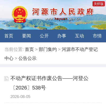
关怀版
首页
要闻
公开
办事
互动
市情
当前位置:
首页
>
部门集约
>
河源市不动产登记
中心
>
公告公示
不动产权证书作废公告——河登公
〔2026〕538号
2026-08-05