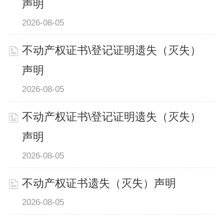
声明
2026-08-05
不动产权证书\登记证明遗失（灭失）
声明
2026-08-05
不动产权证书\登记证明遗失（灭失）
声明
2026-08-05
不动产权证书遗失（灭失）声明
2026-08-05